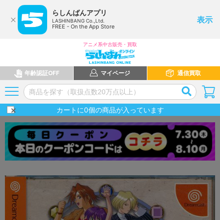
らしんばんアプリ
表示
LASHINBANG Co.,Ltd.
FREE - On the App Store
アニメ系中古販売・買取
年齢認証OFF
マイページ
通信買取
カートに
0
個の商品が入っています