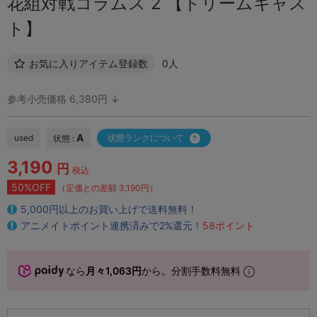
花組対戦コラムス 2 【ドリームキャス
ト】
お気に入りアイテム登録数
0人
参考小売価格 6,380円 ↓
A
used
状態ランクについて
状態 :
3,190
円
税込
50%OFF
（定価との差額 3,190円）
5,000円以上のお買い上げで送料無料！
アニメイトポイント連携済みで2%還元！
58ポイント
なら
月々1,063円
から。分割手数料無料