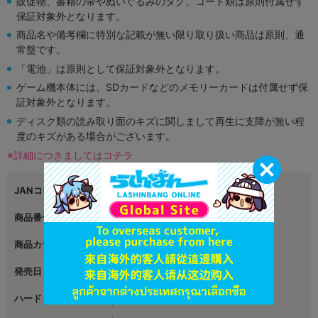
販促物、書籍の帯やぬいぐるみのタグ、コード類は原則付属せず
保証対象外となります。
商品名や備考欄に特別な記載が無い限り取り扱い商品は原則、通
常盤です。
「電池」は原則として保証対象外となります。
ゲーム機本体には、SDカードなどのメモリーカードは付属せず保
証対象外となります。
ディスク類の読み取り面のキズに関しまして再生に支障が無い程
度のキズがある場合がございます。
※詳細につきましてはコチラ
JANコード
4974365500467
商品番号
L01463623
商品カテゴリ
ゲーム
発売日
2000年01月06日
ハード
ドリームキャスト