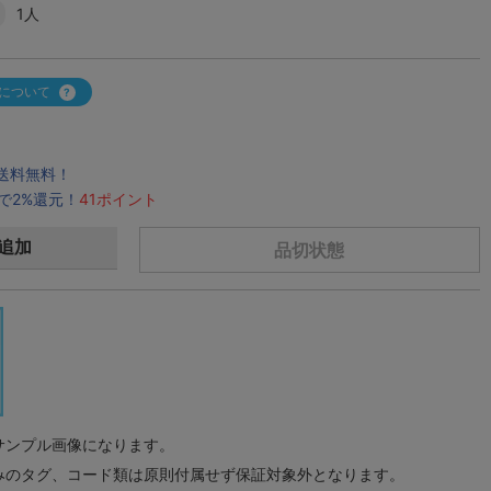
1人
について
で送料無料！
で2%還元！
41ポイント
追加
品切状態
サンプル画像になります。
みのタグ、コード類は原則付属せず保証対象外となります。