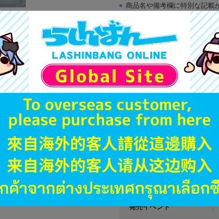
商品名や備考欄に特別な記載
「電池」は原則として保証対
ゲーム機本体には、SDカー
ディスク類の読み取り面のキ
す。
※詳細につきましてはコチラ
JANコード
商品番号
商品カテゴリ
発売日
ハード
型番
発売イベント