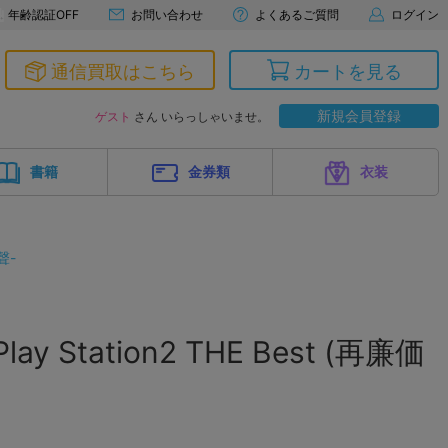
年齢認証OFF
お問い合わせ
よくあるご質問
ログイン
通信買取はこちら
カートを見る
新規会員登録
ゲスト
さん いらっしゃいませ。
書籍
金券類
衣装
聲-
ay Station2 THE Best (再廉価