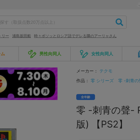
トリー
浦島坂田船
時々ボソッとロシア語でデレる隣のアーリャさん
ーム
男性向同人
女性向同人
メーカー：
テクモ
作品：
零 シリーズ
零 -刺青の
全年齢
零 -刺青の聲- Pl
版) 【PS2】