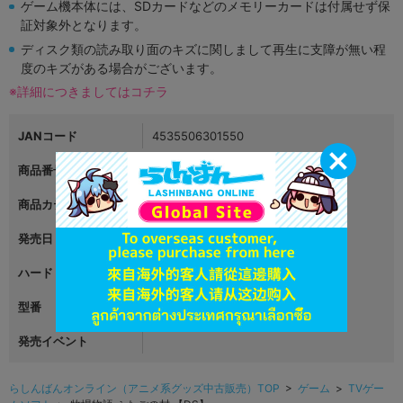
ゲーム機本体には、SDカードなどのメモリーカードは付属せず保
証対象外となります。
ディスク類の読み取り面のキズに関しまして再生に支障が無い程
度のキズがある場合がございます。
※詳細につきましてはコチラ
JANコード
4535506301550
商品番号
L00208882
商品カテゴリ
ゲーム
発売日
2010年07月08日
ハード
ニンテンドーDS
型番
NTR-P-BKUJ
発売イベント
らしんばんオンライン（アニメ系グッズ中古販売）TOP
>
ゲーム
>
TVゲー