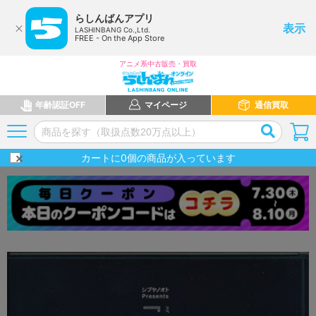
らしんばんアプリ
表示
LASHINBANG Co.,Ltd.
FREE - On the App Store
アニメ系中古販売・買取
年齢認証OFF
マイページ
通信買取
カートに
0
個の商品が入っています