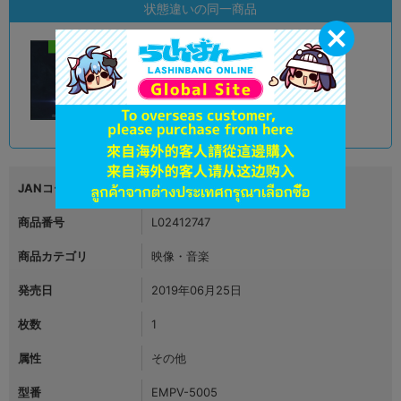
状態違いの同一商品
新入荷
B
状態 :
アバンティ京都店
1,390
円 税込
在庫あり
JANコード
4562390697261
商品番号
L02412747
商品カテゴリ
映像・音楽
発売日
2019年06月25日
枚数
1
属性
その他
型番
EMPV-5005