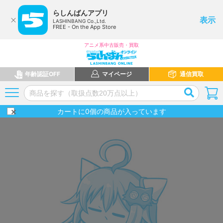
らしんばんアプリ
表示
LASHINBANG Co.,Ltd.
FREE - On the App Store
アニメ系中古販売・買取
年齢認証OFF
マイページ
通信買取
カートに
0
個の商品が入っています