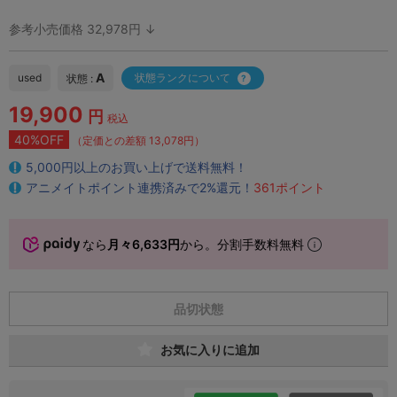
参考小売価格 32,978円 ↓
A
used
状態ランクについて
状態 :
19,900
円
税込
40%OFF
（定価との差額 13,078円）
5,000円以上のお買い上げで送料無料！
アニメイトポイント連携済みで2%還元！
361ポイント
なら
月々6,633円
から。分割手数料無料
品切状態
お気に入りに追加