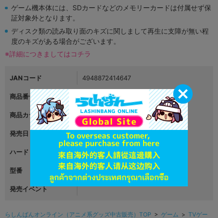
ゲーム機本体には、SDカードなどのメモリーカードは付属せず保
証対象外となります。
ディスク類の読み取り面のキズに関しまして再生に支障が無い程
度のキズがある場合がございます。
※詳細につきましてはコチラ
JANコード
4948872414647
商品番号
L02501962
商品カテゴリ
ゲーム
発売日
2018年07月02日
ハード
プレイステーション4
型番
CUH-2200AB01
発売イベント
らしんばんオンライン（アニメ系グッズ中古販売）TOP
>
ゲーム
>
TVゲー