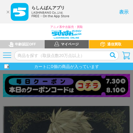
らしんばんアプリ
表示
LASHINBANG Co.,Ltd.
FREE - On the App Store
アニメ系中古販売・買取
年齢認証OFF
マイページ
通信買取
カートに
0
個の商品が入っています