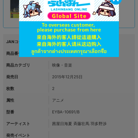
オンライン
690
円 税込
在庫あり
JANコード
4562475256918
商品番号
L02634086
商品カテゴリ
映像・音楽
発売日
2015年12月25日
枚数
2
属性
アニメ
型番
EYBA-10691/B
アーティスト
茜屋日海夏 斉藤壮馬 羽多野渉
発売イベント