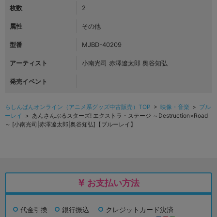
枚数
2
属性
その他
型番
MJBD-40209
アーティスト
小南光司 赤澤遼太郎 奥谷知弘
発売イベント
らしんばんオンライン（アニメ系グッズ中古販売）TOP
>
映像・音楽
>
ブル
ーレイ
> あんさんぶるスターズ! エクストラ・ステージ ～Destruction×Road
～ [小南光司|赤澤遼太郎|奥谷知弘]【ブルーレイ】
お支払い方法
代金引換
銀行振込
クレジットカード決済