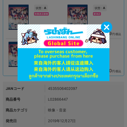
A
A
状態 :
状態 :
秋葉原店新館
新潟店
3,168
2,079
円 税込
円 税込
在庫あり
在庫あり
A
A
状態 :
状態 :
郡山店
札幌店本館
2,970
980
円 税込
円 税込
在庫あり
在庫あり
JANコード
4535506402097
商品番号
L02866447
商品カテゴリ
映像・音楽
発売日
2019年12月27日