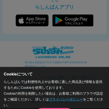
える
らしんばんアプリ
東京都公安委員会許可済 古物商許可番号305500206246
株式会社らしんばん
Cookieについて
オフィシャルサイト
よくあるご質問
通販ご利用ガイド
らしんばんでは利便性向上やお客様に適した商品及び情報を提供
お問い合わせ
セキュリティポリシー
プライバシーポリシー
するためにCookieを使用しております。
特定商取引に関する表記
利用規約
Cookieの利用を制限したい場合は、お客様ご利用のブラウザ設定
をご確認ください。 詳しくは
プライバシーポリシー
をご覧くださ
©2019 - 2026 Lashinbang Co.,Ltd.
い。