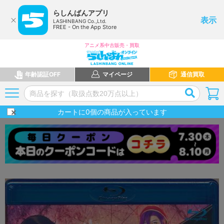
らしんばんアプリ
表示
LASHINBANG Co.,Ltd.
FREE - On the App Store
アニメ系中古販売・買取
年齢認証OFF
マイページ
通信買取
カートに
0
個の商品が入っています