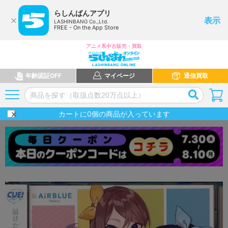
らしんばんアプリ
表示
LASHINBANG Co.,Ltd.
FREE - On the App Store
アニメ系中古販売・買取
年齢認証OFF
マイページ
通信買取
カートに
0
個の商品が入っています