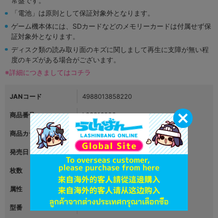
常盤です。
「電池」は原則として保証対象外となります。
ゲーム機本体には、SDカードなどのメモリーカードは付属せず保
証対象外となります。
ディスク類の読み取り面のキズに関しまして再生に支障が無い程
度のキズがある場合がございます。
※詳細につきましてはコチラ
JANコード
4988013858220
商品番号
L03016296
商品カテゴリ
映像・音楽
発売日
2020年01月22日
枚数
1
属性
ゲーム
型番
PCCG-01859