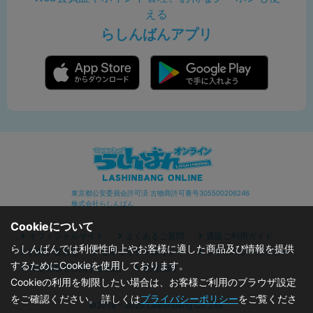
える
らしんばんアプリ
東京都公安委員会許可済 古物商許可番号305500206246
株式会社らしんばん
Cookieについて
オフィシャルサイト
よくあるご質問
通販ご利用ガイド
らしんばんでは利便性向上やお客様に適した商品及び情報を提供
お問い合わせ
セキュリティポリシー
プライバシーポリシー
するためにCookieを使用しております。
特定商取引に関する表記
利用規約
Cookieの利用を制限したい場合は、お客様ご利用のブラウザ設定
をご確認ください。 詳しくは
プライバシーポリシー
をご覧くださ
©2019 - 2026 Lashinbang Co.,Ltd.