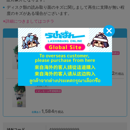
ディスク類の読み取り面のキズに関しまして再生に支障が無い程
度のキズがある場合がございます。
※詳細につきましてはコチラ
状態違いの同一商品
A
A
状態 :
状態 :
高崎店
イオンモール新利府店
2,178
1,782
円 税込
円 税込
在庫あり
在庫あり
B
状態 :
イオンモール甲府昭和店
1,584
円 税込
在庫あり
JANコード
4999999999999