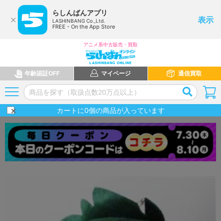
らしんばんアプリ
表示
LASHINBANG Co.,Ltd.
FREE - On the App Store
アニメ系中古販売・買取
年齢認証OFF
マイページ
通信買取
カートに
0
個の商品が入っています