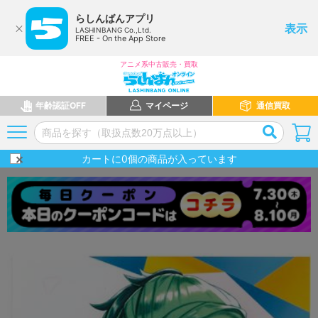
らしんばんアプリ
表示
LASHINBANG Co.,Ltd.
FREE - On the App Store
アニメ系中古販売・買取
年齢認証OFF
マイページ
通信買取
カートに
0
個の商品が入っています