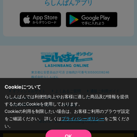
らしんばんアプリ
東京都公安委員会許可済 古物商許可番号305500206246
株式会社らしんばん
Cookieについて
オフィシャルサイト
よくあるご質問
通販ご利用ガイド
らしんばんでは利便性向上やお客様に適した商品及び情報を提供
お問い合わせ
セキュリティポリシー
プライバシーポリシー
するためにCookieを使用しております。
特定商取引に関する表記
利用規約
Cookieの利用を制限したい場合は、お客様ご利用のブラウザ設定
をご確認ください。 詳しくは
プライバシーポリシー
をご覧くださ
©2019 - 2026 Lashinbang Co.,Ltd.
い。
OK