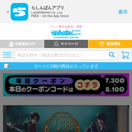
らしんばんアプリ
表示
LASHINBANG Co.,Ltd.
FREE - On the App Store
アニメ系中古販売・買取
年齢認証OFF
マイページ
通信買取
カートに
0
個の商品が入っています