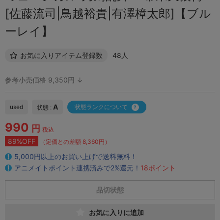
[佐藤流司|鳥越裕貴|有澤樟太郎]【ブル
ーレイ】
お気に入りアイテム登録数
48人
参考小売価格 9,350円 ↓
A
used
状態ランクについて
状態 :
990
円
税込
89%OFF
（定価との差額 8,360円）
5,000円以上のお買い上げで送料無料！
アニメイトポイント連携済みで2%還元！
18ポイント
品切状態
お気に入りに追加