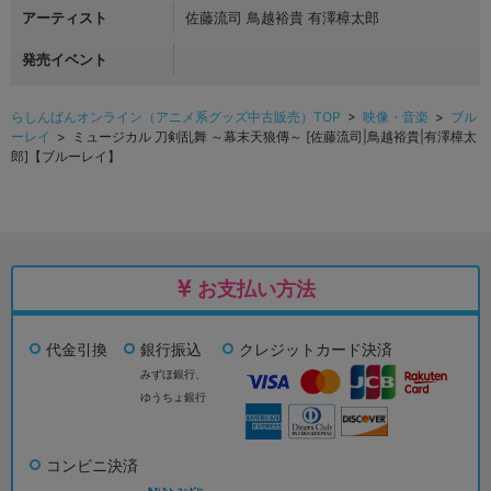
アーティスト
佐藤流司 鳥越裕貴 有澤樟太郎
発売イベント
らしんばんオンライン（アニメ系グッズ中古販売）TOP
>
映像・音楽
>
ブル
ーレイ
> ミュージカル 刀剣乱舞 ～幕末天狼傳～ [佐藤流司|鳥越裕貴|有澤樟太
郎]【ブルーレイ】
お支払い方法
代金引換
銀行振込
クレジットカード決済
みずほ銀行、
ゆうちょ銀行
コンビニ決済