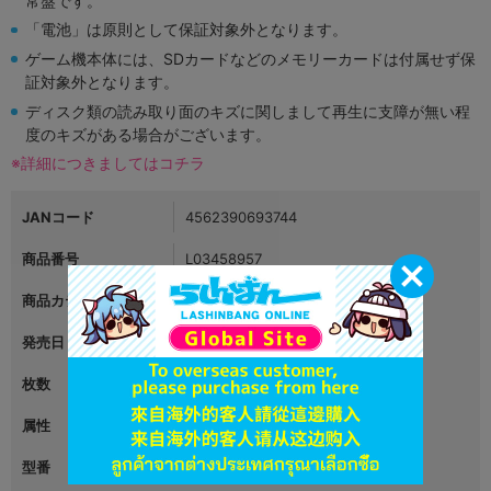
常盤です。
「電池」は原則として保証対象外となります。
ゲーム機本体には、SDカードなどのメモリーカードは付属せず保
証対象外となります。
ディスク類の読み取り面のキズに関しまして再生に支障が無い程
度のキズがある場合がございます。
※詳細につきましてはコチラ
JANコード
4562390693744
商品番号
L03458957
商品カテゴリ
映像・音楽
発売日
2017年03月04日
枚数
2
属性
その他
型番
EMPB-0002