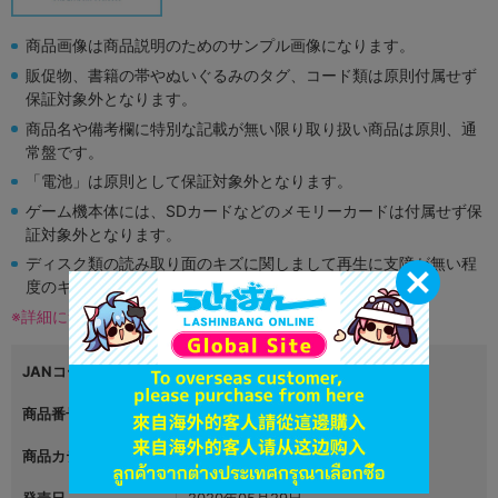
商品画像は商品説明のためのサンプル画像になります。
販促物、書籍の帯やぬいぐるみのタグ、コード類は原則付属せず
保証対象外となります。
商品名や備考欄に特別な記載が無い限り取り扱い商品は原則、通
常盤です。
「電池」は原則として保証対象外となります。
ゲーム機本体には、SDカードなどのメモリーカードは付属せず保
証対象外となります。
ディスク類の読み取り面のキズに関しまして再生に支障が無い程
度のキズがある場合がございます。
※詳細につきましてはコチラ
JANコード
4549660446699
商品番号
L03535496
商品カテゴリ
グッズ