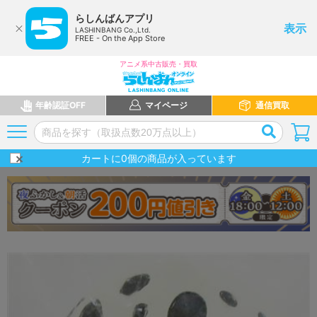
らしんばんアプリ
表示
LASHINBANG Co.,Ltd.
FREE - On the App Store
アニメ系中古販売・買取
年齢認証OFF
マイページ
通信買取
カートに
0
個の商品が入っています