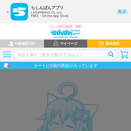
らしんばんアプリ
表示
LASHINBANG Co.,Ltd.
FREE - On the App Store
アニメ系中古販売・買取
年齢認証OFF
マイページ
通信買取
カートに
0
個の商品が入っています