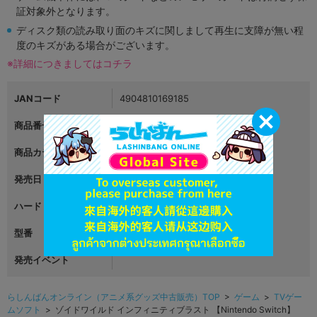
証対象外となります。
ディスク類の読み取り面のキズに関しまして再生に支障が無い程
度のキズがある場合がございます。
※詳細につきましてはコチラ
JANコード
4904810169185
商品番号
L03687501
商品カテゴリ
ゲーム
発売日
2020年11月26日
ハード
Nintendo Switch
型番
HAC-P-AYUDA
発売イベント
らしんばんオンライン（アニメ系グッズ中古販売）TOP
>
ゲーム
>
TVゲー
ムソフト
> ゾイドワイルド インフィニティブラスト 【Nintendo Switch】