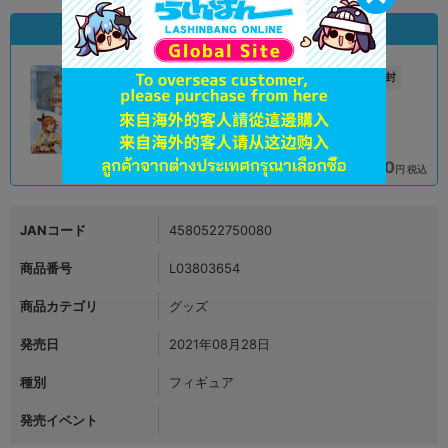
状態違いの同一商品
新入荷
A
未開封
状態 :
状態 :
宇都宮店
大阪日本橋店
16,900
19,900
円 税込
円 税込
在庫あり
在庫あり
JANコード
4580522750080
商品番号
L03803654
商品カテゴリ
グッズ
発売日
2021年08月28日
種別
フィギュア
発売イベント