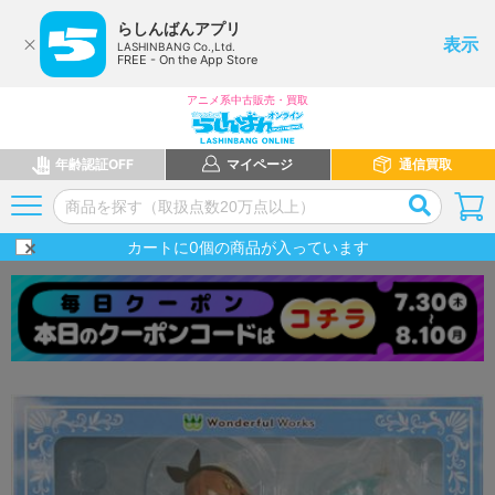
らしんばんアプリ
表示
LASHINBANG Co.,Ltd.
FREE - On the App Store
アニメ系中古販売・買取
年齢認証OFF
マイページ
通信買取
カートに
0
個の商品が入っています