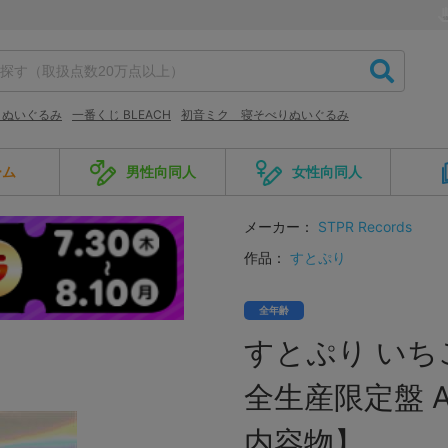
 ぬいぐるみ
一番くじ BLEACH
初音ミク 寝そべりぬいぐるみ
ーム
男性向同人
女性向同人
メーカー：
STPR Records
作品：
すとぷり
全年齢
すとぷり いち
全生産限定盤 A
内容物】