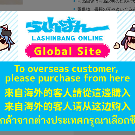
商品画像は商品説明のための
販促物、書籍の帯やぬいぐる
商品名や備考欄に特別な記載
「電池」は原則として保証対
ゲーム機本体には、SDカー
ディスク類の読み取り面のキ
す。
※詳細につきましてはコチラ
JANコード
商品番号
商品カテゴリ
発売日
種別
発売イベント