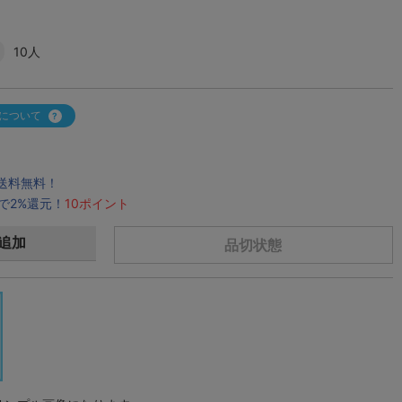
10人
について
で送料無料！
で2%還元！
10ポイント
追加
品切状態