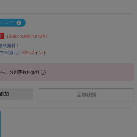
について
F
（定価との差額 4,078円）
で送料無料！
で2%還元！
325ポイント
から。分割手数料無料
追加
品切状態