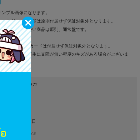
サンプル画像になります。
みのタグ、コード類は原則付属せず保証対象外となります。
が無い限り取り扱い商品は原則、通常盤です。
象外となります。
ドなどのメモリーカードは付属せず保証対象外となります。
ズに関しまして再生に支障が無い程度のキズがある場合がございま
4902370547672
L03972677
ゲーム
2021年05月21日
Nintendo Switch