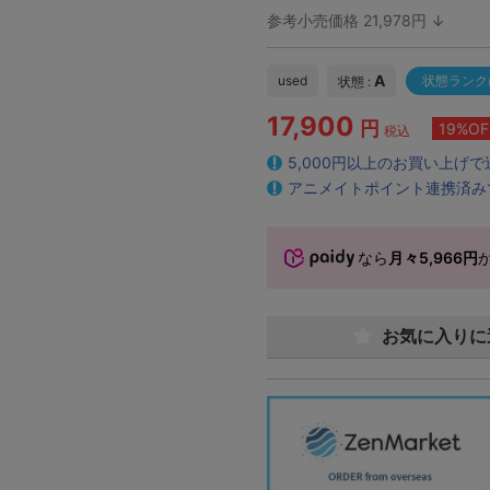
参考小売価格 21,978円 ↓
A
used
状態ランク
状態 :
17,900
円
19%OF
税込
5,000円以上のお買い上げ
アニメイトポイント連携済み
なら
月々5,966円
お気に入りに