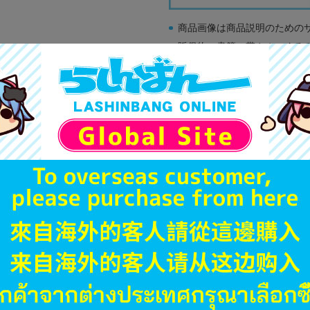
商品画像は商品説明のための
販促物、書籍の帯やぬいぐる
商品名や備考欄に特別な記載
「電池」は原則として保証対
ゲーム機本体には、SDカー
ディスク類の読み取り面のキ
す。
※詳細につきましてはコチラ
JANコード
商品番号
商品カテゴリ
発売日
ハード