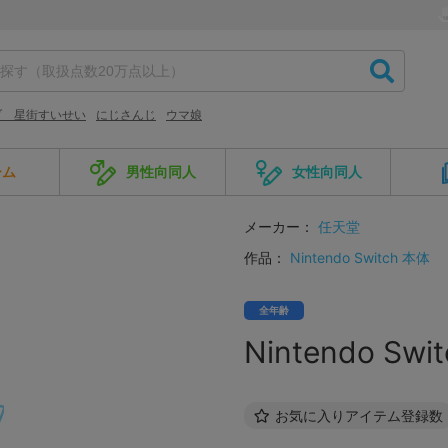
ブ 星街すいせい
にじさんじ
ウマ娘
ーム
男性向同人
女性向同人
メーカー：
任天堂
作品：
Nintendo Switch 本体
全年齢
Nintendo Swi
お気に入りアイテム登録数