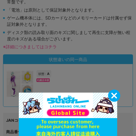
常盤です。
「電池」は原則として保証対象外となります。
ゲーム機本体には、SDカードなどのメモリーカードは付属せず保
証対象外となります。
ディスク類の読み取り面のキズに関しまして再生に支障が無い程
度のキズがある場合がございます。
※詳細につきましてはコチラ
状態違いの同一商品
A
状態 :
札幌店本館
1,390
円 税込
在庫あり
JANコード
4589644774097
商品番号
L04097387