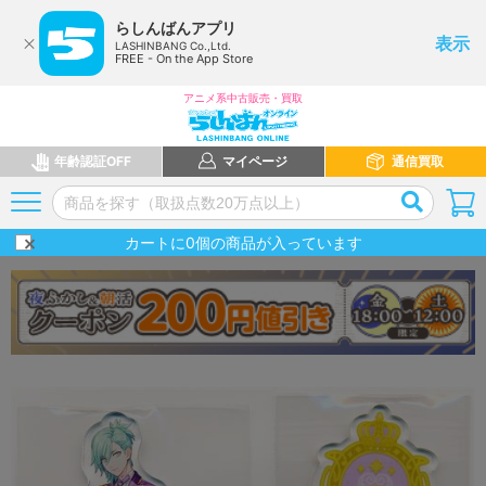
らしんばんアプリ
表示
LASHINBANG Co.,Ltd.
FREE - On the App Store
アニメ系中古販売・買取
年齢認証OFF
マイページ
通信買取
カートに
0
個の商品が入っています