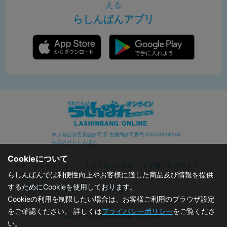
える
らしんばんアプリ
東京都公安委員会許可済 古物商許可番号305500206246
株式会社らしんばん
Cookieについて
オフィシャルサイト
よくあるご質問
通販ご利用ガイド
らしんばんでは利便性向上やお客様に適した商品及び情報を提供
お問い合わせ
セキュリティポリシー
プライバシーポリシー
するためにCookieを使用しております。
特定商取引に関する表記
利用規約
Cookieの利用を制限したい場合は、お客様ご利用のブラウザ設定
をご確認ください。 詳しくは
プライバシーポリシー
をご覧くださ
©2019 - 2026 Lashinbang Co.,Ltd.
い。