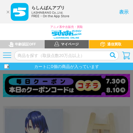
らしんばんアプリ
表示
LASHINBANG Co.,Ltd.
FREE - On the App Store
アニメ系中古販売・買取
年齢認証OFF
マイページ
通信買取
カートに
0
個の商品が入っています