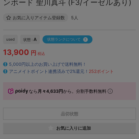
ンボード 聖川真斗 (F3/イーゼルあり)
お気に入りアイテム登録数
5人
A
used
状態ランクについて
状態 :
13,900
円
税込
5,000円以上のお買い上げで送料無料！
アニメイトポイント連携済みで2%還元！
252ポイント
なら
月々4,633円
から。分割手数料無料
品切状態
お気に入りに追加