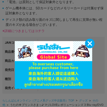
「電池」は原則として保証対象外となります。
ゲーム機本体には、SDカードなどのメモリーカードは付属せず保
証対象外となります。
ディスク類の読み取り面のキズに関しまして再生に支障が無い程
度のキズがある場合がございます。
※詳細につきましてはコチラ
JANコード
4988003572860
商品番号
L04189248
商品カテゴリ
グッズ
発売日
2021年04月15日
種別
その他
発売イベント
らしんばんオンライン（アニメ系グッズ中古販売）TOP
>
グッズ
>
その
他
> うたの☆プリンスさまっ♪ マジLOVEレボリューションズ 3 Blu-ray/DVD