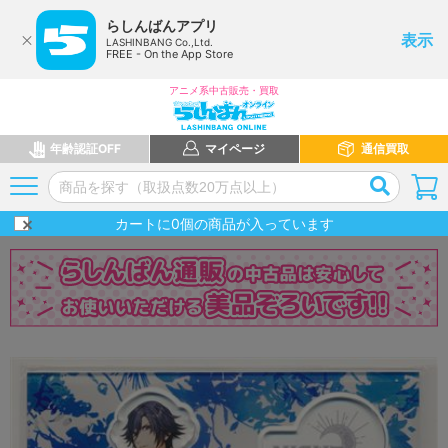
らしんばんアプリ
表示
LASHINBANG Co.,Ltd.
FREE - On the App Store
アニメ系中古販売・買取
年齢認証OFF
マイページ
通信買取
カートに
0
個の商品が入っています