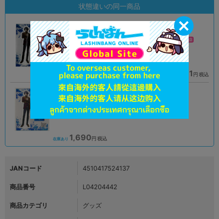
状態違いの同一商品
未開封
A
状態 :
状態 :
イオンモール新利府店
横浜スカイビル店
2,750
1,791
円 税込
円 税込
在庫あり
在庫あり
A
状態 :
大宮店
1,690
円 税込
在庫あり
JANコード
4510417524137
商品番号
L04204442
商品カテゴリ
グッズ