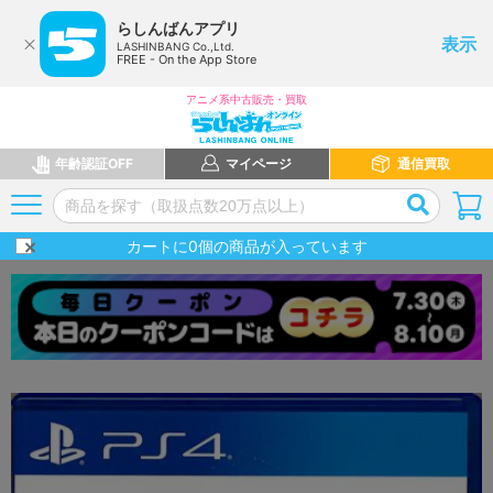
らしんばんアプリ
表示
LASHINBANG Co.,Ltd.
FREE - On the App Store
アニメ系中古販売・買取
年齢認証OFF
マイページ
通信買取
カートに
0
個の商品が入っています