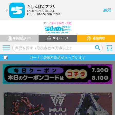
らしんばんアプリ
表示
LASHINBANG Co.,Ltd.
FREE - On the App Store
アニメ系中古販売・買取
年齢認証OFF
マイページ
通信買取
カートに
0
個の商品が入っています