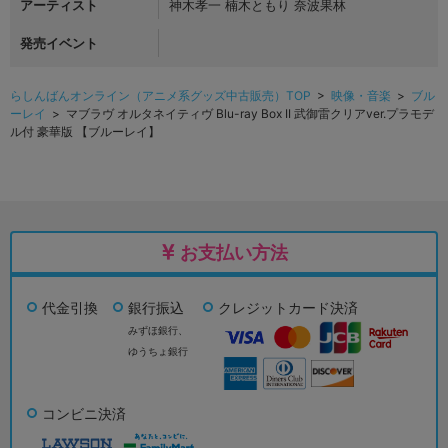
アーティスト
神木孝一 楠木ともり 奈波果林
発売イベント
らしんばんオンライン（アニメ系グッズ中古販売）TOP
>
映像・音楽
>
ブル
ーレイ
> マブラヴ オルタネイティヴ Blu-ray Box II 武御雷クリアver.プラモデ
ル付 豪華版 【ブルーレイ】
お支払い方法
代金引換
銀行振込
クレジットカード決済
みずほ銀行、
ゆうちょ銀行
コンビニ決済