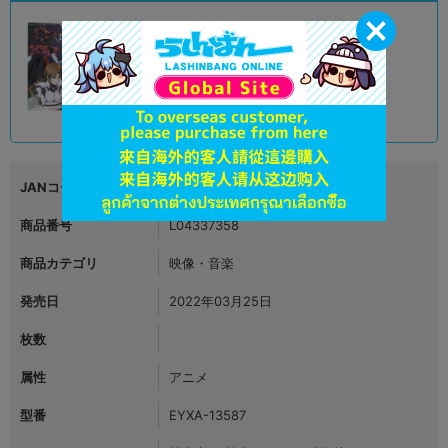
B
状態 :
オンライン
2,190
円 税込
在庫あり
JANコード
4580055355875
商品番号
L04337358
商品カテゴリ
映像・音楽
発売日
2022年03月25日
枚数
属性
アニメ
型番
EYXA-13587