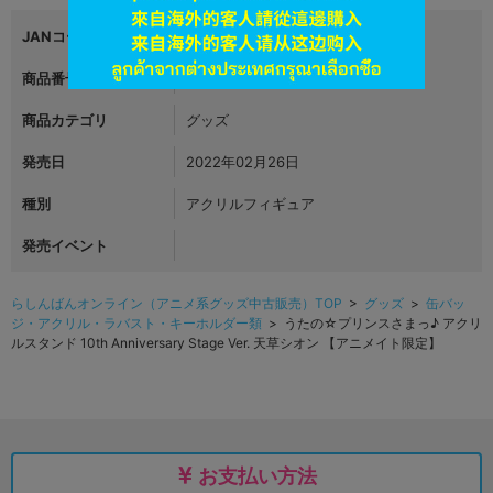
JANコード
4510417548416
商品番号
L04391564
商品カテゴリ
グッズ
発売日
2022年02月26日
種別
アクリルフィギュア
発売イベント
らしんばんオンライン（アニメ系グッズ中古販売）TOP
>
グッズ
>
缶バッ
ジ・アクリル・ラバスト・キーホルダー類
> うたの☆プリンスさまっ♪ アクリ
ルスタンド 10th Anniversary Stage Ver. 天草シオン 【アニメイト限定】
お支払い方法