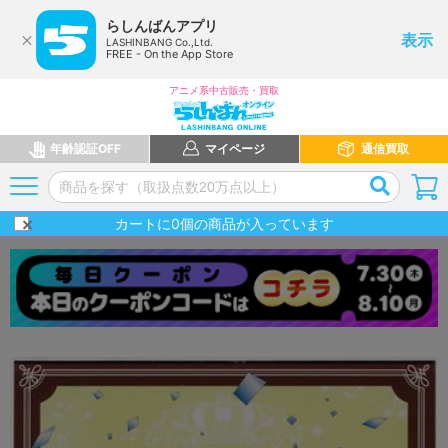
らしんばんアプリ
表示
LASHINBANG Co.,Ltd.
FREE - On the App Store
アニメ系中古販売・買取
年齢認証OFF
マイページ
通信買取
カートに
0
個の商品が入っています