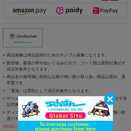
商品画像は商品説明のためのサンプル画像になります。
販促物、書籍の帯やぬいぐるみのタグ、コード類は原則付属せず
保証対象外となります。
商品名や備考欄に特別な記載が無い限り取り扱い商品は原則、通
常盤です。
「電池」は原則として保証対象外となります。
ゲーム機本体には、SDカードなどのメモリーカードは付属せず保
証対象外となります。
ディスク類の読み取り面のキズに関しまして再生に支障が無い程
度のキズがある場合がございます。
※詳細につきましてはコチラ