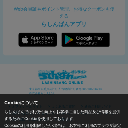
Web会員証やポイント管理、お得なクーポンも使
える
らしんばんアプリ
東京都公安委員会許可済 古物商許可番号305500206246
株式会社らしんばん
Cookieについて
オフィシャルサイト
よくあるご質問
通販ご利用ガイド
らしんばんでは利便性向上やお客様に適した商品及び情報を提供
お問い合わせ
セキュリティポリシー
プライバシーポリシー
するためにCookieを使用しております。
特定商取引に関する表記
利用規約
Cookieの利用を制限したい場合は、お客様ご利用のブラウザ設定