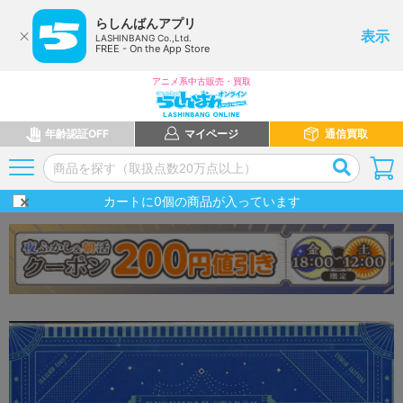
らしんばんアプリ
表示
LASHINBANG Co.,Ltd.
FREE - On the App Store
アニメ系中古販売・買取
年齢認証OFF
マイページ
通信買取
カートに
0
個の商品が入っています