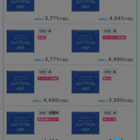
3,771
4,041
円 税込
円 税込
在庫あり
在庫あり
A
A
状態 :
状態 :
新潟店
イオンモール高岡店
3,771
4,490
円 税込
円 税込
在庫あり
在庫あり
A
B
状態 :
状態 :
アバンティ京都店
熊本店
4,490
3,590
円 税込
円 税込
在庫あり
在庫あり
未開封
A
状態 :
状態 :
新座流通センター
柏モディ店