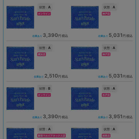
A
A
状態 :
状態 :
オンライン
神戸店
3,390
5,031
円 税込
円 税込
在庫あり
在庫あり
A
A
状態 :
状態 :
横浜店
神戸店
2,510
5,031
円 税込
円 税込
在庫あり
在庫あり
B
A
状態 :
状態 :
オンライン
水戸店
3,390
3,951
円 税込
円 税込
在庫あり
在庫あり
A
A
状態 :
状態 :
新宿マルイアネックス店
姫路店