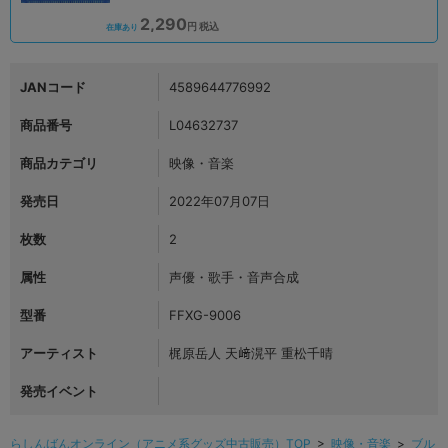
2,290
円 税込
在庫あり
JANコード
4589644776992
商品番号
L04632737
商品カテゴリ
映像・音楽
発売日
2022年07月07日
枚数
2
属性
声優・歌手・音声合成
型番
FFXG-9006
アーティスト
梶原岳人 天﨑滉平 重松千晴
発売イベント
らしんばんオンライン（アニメ系グッズ中古販売）TOP
>
映像・音楽
>
ブル