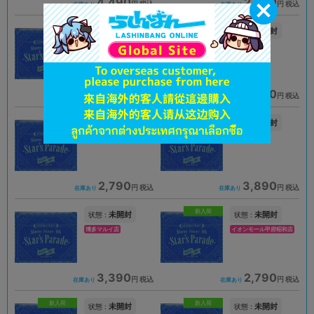
4,490
2,790
円 税込
円 税込
在庫あり
在庫あり
新入荷
未開封
未開封
状態 :
状態 :
スマーク伊勢崎店
天王寺店
4,490
2,790
円 税込
円 税込
在庫あり
在庫あり
未開封
未開封
状態 :
状態 :
浜松店
金沢店
2,790
3,890
円 税込
円 税込
在庫あり
在庫あり
新入荷
未開封
未開封
状態 :
状態 :
博多マルイ店
イオンモール甲府昭和店
3,390
2,790
円 税込
円 税込
在庫あり
在庫あり
新入荷
新入荷
未開封
未開封
状態 :
状態 :