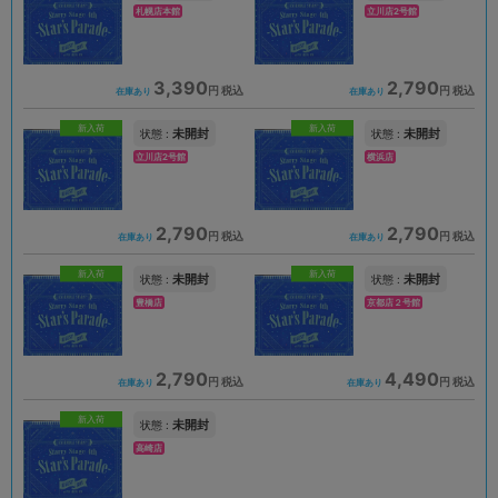
札幌店本館
立川店2号館
3,390
2,790
円 税込
円 税込
在庫あり
在庫あり
新入荷
新入荷
未開封
未開封
状態 :
状態 :
立川店2号館
横浜店
2,790
2,790
円 税込
円 税込
在庫あり
在庫あり
新入荷
新入荷
未開封
未開封
状態 :
状態 :
豊橋店
京都店２号館
2,790
4,490
円 税込
円 税込
在庫あり
在庫あり
新入荷
未開封
状態 :
高崎店