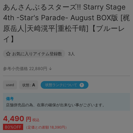
あんさんぶるスターズ!! Starry Stage
4th -Star's Parade- August BOX版 [梶
原岳人|天﨑滉平|重松千晴]【ブルーレ
イ】
お気に入りアイテム登録数
3人
参考小売価格 22,880円 ↓
A
used
状態ランクについて
状態 :
備考
店舗併売品の為、在庫の確保が出来ない事がございます。
4,490
円
税込
80%OFF
（定価との差額 18,390円）