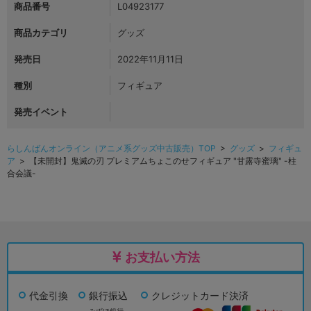
商品番号
L04923177
商品カテゴリ
グッズ
発売日
2022年11月11日
種別
フィギュア
発売イベント
らしんばんオンライン（アニメ系グッズ中古販売）TOP
>
グッズ
>
フィギュ
ア
> 【未開封】鬼滅の刃 プレミアムちょこのせフィギュア "甘露寺蜜璃" -柱
合会議-
お支払い方法
代金引換
銀行振込
クレジットカード決済