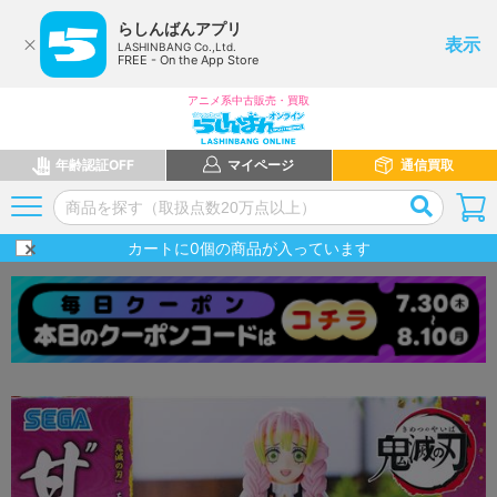
らしんばんアプリ
表示
LASHINBANG Co.,Ltd.
FREE - On the App Store
アニメ系中古販売・買取
年齢認証OFF
マイページ
通信買取
カートに
0
個の商品が入っています