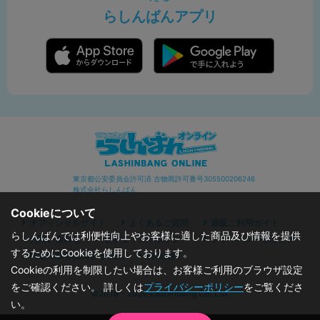
らしんばんアプリ
東京都公安委員会許可済 古物商許可番号305500206246
株式会社らしんばん
Cookieについて
オフィシャルサイト
よくあるご質問
通販ご利用ガイド
らしんばんでは利便性向上やお客様に適した商品及び情報を提供
お問い合わせ
セキュリティポリシー
プライバシーポリシー
するためにCookieを使用しております。
特定商取引に関する表記
利用規約
Cookieの利用を制限したい場合は、お客様ご利用のブラウザ設定
をご確認ください。 詳しくは
プライバシーポリシー
をご覧くださ
©2019 - 2026 Lashinbang Co.,Ltd.
い。