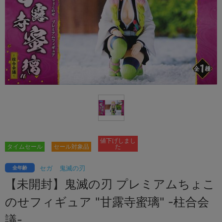
値下げしまし
タイムセール
セール対象品
た
セガ
鬼滅の刃
全年齢
【未開封】鬼滅の刃 プレミアムちょこ
のせフィギュア "甘露寺蜜璃" -柱合会
議-