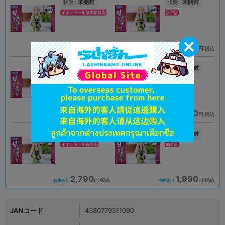
未開封
未開封
状態 :
状態 :
イオンモール旭川駅前店
水戸店
2,990
2,290
円 税込
円 税込
在庫あり
在庫あり
A
未開封
状態 :
状態 :
イオンモール高岡店
アリオ倉敷店
2,290
2,490
円 税込
円 税込
在庫あり
在庫あり
未開封
未開封
状態 :
状態 :
イオンモール高岡店
仙台店
2,790
1,990
円 税込
円 税込
在庫あり
在庫あり
JANコード
4580779511090