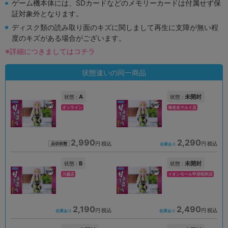
ゲーム機本体には、SDカードなどのメモリーカードは付属せず保
証対象外となります。
ディスク類の読み取り面のキズに関しまして再生に支障が無い程
度のキズがある場合がございます。
※詳細につきましてはコチラ
状態違いの同一商品
A
未開封
状態 :
状態 :
オンライン
海老名マルイ店
2,990
2,290
円 税込
円 税込
品切状態
在庫あり
B
未開封
状態 :
状態 :
川越店
イオンモール甲府昭和店
2,190
2,490
円 税込
円 税込
在庫あり
在庫あり