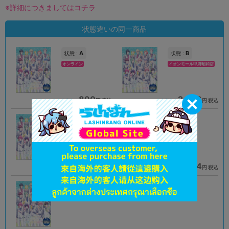
※詳細につきましてはコチラ
状態違いの同一商品
A
B
状態 :
状態 :
オンライン
イオンモール甲府昭和店
890
2,376
円 税込
円 税込
在庫あり
在庫あり
A
B
状態 :
状態 :
郡山店
水戸店
3,069
1,584
円 税込
円 税込
在庫あり
在庫あり
A
状態 :
中野店