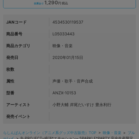
1,290
円 税込
在庫あり
JANコード
4534530119537
商品番号
L05033443
商品カテゴリ
映像・音楽
発売日
2020年01月15日
枚数
属性
声優・歌手・音声合成
型番
ANZX-10153
アーティスト
小野大輔 岸尾だいすけ 豊永利行
発売イベント
らしんばんオンライン（アニメ系グッズ中古販売）TOP
>
映像・音楽
>
ブル
ーレイ
> B-PROJECT~絶頂*エモーション~ SPARKLE*PARTY 完全生産限定