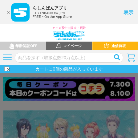
らしんばんアプリ
表示
LASHINBANG Co.,Ltd.
FREE - On the App Store
アニメ系中古販売・買取
年齢認証OFF
マイページ
通信買取
カートに
0
個の商品が入っています