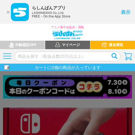
らしんばんアプリ
表示
LASHINBANG Co.,Ltd.
FREE - On the App Store
アニメ系中古販売・買取
年齢認証OFF
マイページ
通信買取
カートに
0
個の商品が入っています