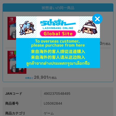
状態違いの同一商品
A
B
状態 :
状態 :
オンライン
大宮店
32,900
27,400
円 税込
円 税込
品切状態
在庫あり
新入荷
B
状態 :
オンライン
26,901
円 税込
在庫あり
JANコード
4902370548495
商品番号
L05062844
商品カテゴリ
ゲーム