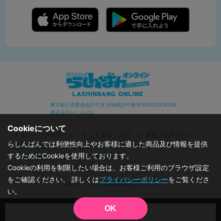
東京都公安委員会許可済 古物商許可番号305500206246
株式会社らしんばん
Cookieについて
オフィシャルサイト
よくあるご質問
通販ご利用ガイド
らしんばんでは利便性向上やお客様に適した商品及び情報を提供
お問い合わせ
セキュリティポリシー
プライバシーポリシー
するためにCookieを使用しております。
特定商取引に関する表記
利用規約
Cookieの利用を制限したい場合は、お客様ご利用のブラウザ設定
をご確認ください。 詳しくは
プライバシーポリシー
をご覧くださ
©2019 - 2026 Lashinbang Co.,Ltd.
い。
OK
品切状態