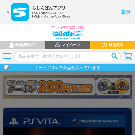
らしんばんアプリ
表示
LASHINBANG Co.,Ltd.
FREE - On the App Store
アニメ系中古販売・買取
年齢認証OFF
マイページ
通信買取
カートに
0
個の商品が入っています