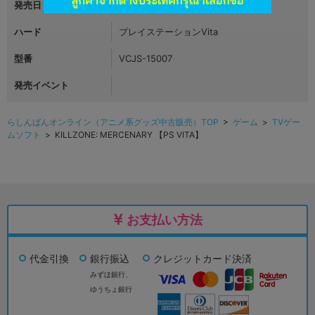
発売日
2013年09月05日
ハード
プレイステーションVita
型番
VCJS-15007
発売イベント
らしんばんオンライン（アニメ系グッズ中古販売）TOP
>
ゲーム
>
TVゲー
ムソフト
> KILLZONE: MERCENARY 【PS VITA】
お支払い方法
代金引換
銀行振込
クレジットカード決済
みずほ銀行、
ゆうちょ銀行