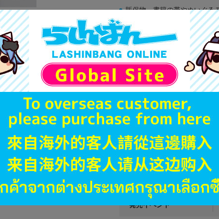
販促物、書籍の帯やぬいぐる
商品名や備考欄に特別な記載
「電池」は原則として保証対
ゲーム機本体には、SDカー
ディスク類の読み取り面のキ
す。
※詳細につきましてはコチラ
JANコード
商品番号
商品カテゴリ
発売日
種別
発売イベント