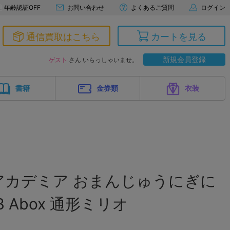
年齢認証OFF
お問い合わせ
よくあるご質問
ログイン
通信買取はこちら
カートを見る
新規会員登録
ゲスト
さん いらっしゃいませ。
書籍
金券類
衣装
アカデミア おまんじゅうにぎに
 Abox 通形ミリオ