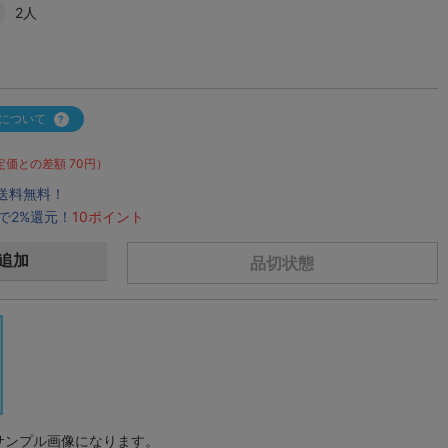
2人
について
定価との差額 70円）
で送料無料！
で2%還元！
10ポイント
追加
品切状態
サンプル画像になります。