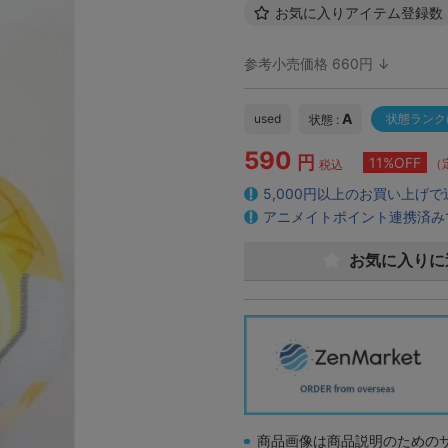
お気に入りアイテム登録数
参考小売価格 660円 ↓
A
used
状態ランク
状態 :
590
円
11%OFF
（
税込
5,000円以上のお買い上げ
アニメイトポイント連携済み
お気に入りに
商品画像は商品説明のための