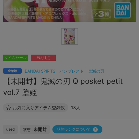
タイムセール
残り1点
BANDAI SPIRITS
バンプレスト
鬼滅の刃
全年齢
【未開封】鬼滅の刃 Q posket petit
vol.7 堕姫
お気に入りアイテム登録数
18人
未開封
used
状態ランクについて
状態 :