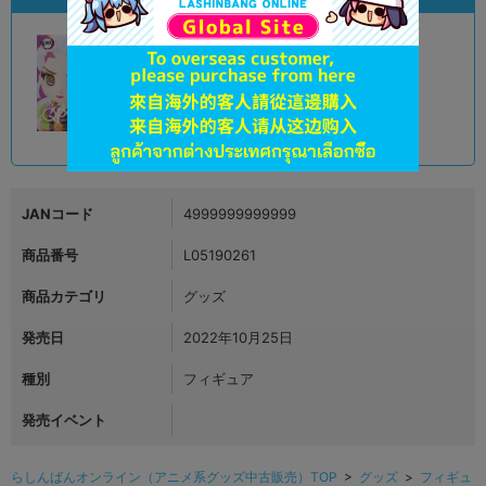
A
状態 :
オンライン
2,290
円 税込
品切状態
JANコード
4999999999999
商品番号
L05190261
商品カテゴリ
グッズ
発売日
2022年10月25日
種別
フィギュア
発売イベント
らしんばんオンライン（アニメ系グッズ中古販売）TOP
>
グッズ
>
フィギュ