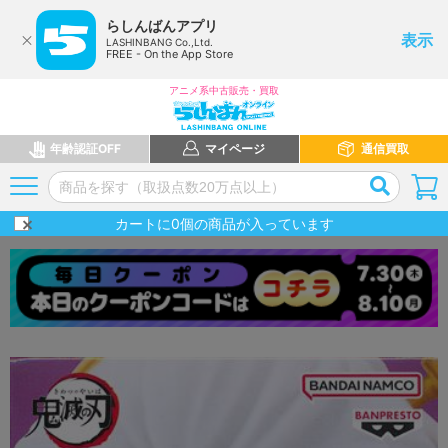
らしんばんアプリ
表示
LASHINBANG Co.,Ltd.
FREE - On the App Store
アニメ系中古販売・買取
年齢認証OFF
マイページ
通信買取
カートに
0
個の商品が入っています