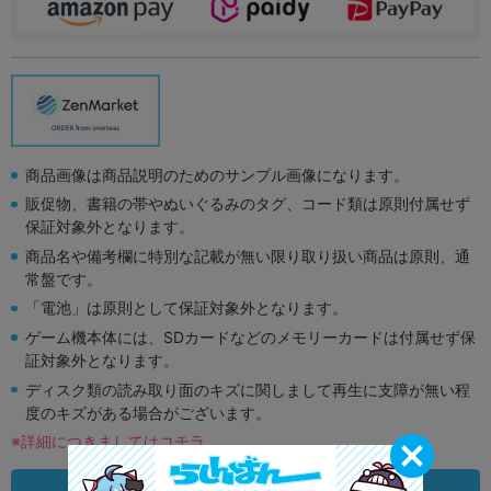
商品画像は商品説明のためのサンプル画像になります。
販促物、書籍の帯やぬいぐるみのタグ、コード類は原則付属せず
保証対象外となります。
商品名や備考欄に特別な記載が無い限り取り扱い商品は原則、通
常盤です。
「電池」は原則として保証対象外となります。
ゲーム機本体には、SDカードなどのメモリーカードは付属せず保
証対象外となります。
ディスク類の読み取り面のキズに関しまして再生に支障が無い程
度のキズがある場合がございます。
※詳細につきましてはコチラ
状態違いの同一商品