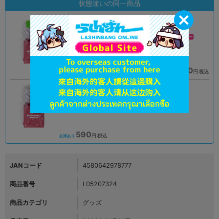
状態違いの同一商品
新入荷
B
B
状態 :
状態 :
新座流通センター
新座流通センター
590
590
円 税込
円 税込
在庫あり
在庫あり
B
状態 :
新座流通センター
590
円 税込
在庫あり
JANコード
4580642978777
商品番号
L05207324
商品カテゴリ
グッズ