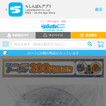
らしんばんアプリ
表示
LASHINBANG Co.,Ltd.
FREE - On the App Store
アニメ系中古販売・買取
年齢認証OFF
マイページ
通信買取
カートに
0
個の商品が入っています