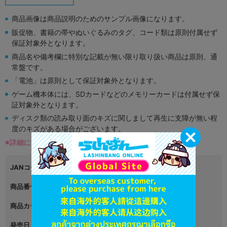
商品画像は商品説明のためのサンプル画像になります。
販促物、書籍の帯やぬいぐるみのタグ、コード類は原則付属せず
保証対象外となります。
商品名や備考欄に特別な記載が無い限り取り扱い商品は原則、通
常盤です。
「電池」は原則として保証対象外となります。
ゲーム機本体には、SDカードなどのメモリーカードは付属せず保
証対象外となります。
ディスク類の読み取り面のキズに関しまして再生に支障が無い程
度のキズがある場合がございます。
※詳細につきましてはコチラ
JANコード
4938833024565
商品番号
L05240840
商品カテゴリ
ゲーム
発売日
2023年07月06日