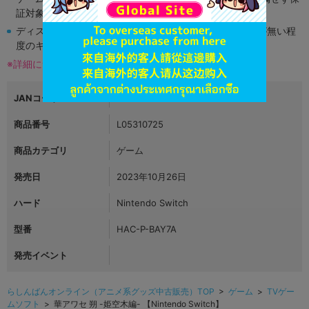
証対象外となります。
ディスク類の読み取り面のキズに関しまして再生に支障が無い程
度のキズがある場合がございます。
※詳細につきましてはコチラ
JANコード
4580302151595
商品番号
L05310725
商品カテゴリ
ゲーム
発売日
2023年10月26日
ハード
Nintendo Switch
型番
HAC-P-BAY7A
発売イベント
らしんばんオンライン（アニメ系グッズ中古販売）TOP
>
ゲーム
>
TVゲー
ムソフト
> 華アワセ 朔 -姫空木編- 【Nintendo Switch】