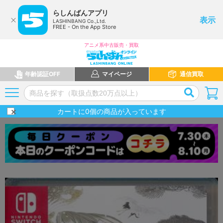
らしんばんアプリ
表示
LASHINBANG Co.,Ltd.
FREE - On the App Store
アニメ系中古販売・買取
年齢認証OFF
マイページ
通信買取
カートに
0
個の商品が入っています