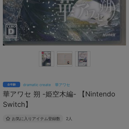
dramatic create
華アワセ
全年齢
華アワセ 朔 -姫空木編- 【Nintendo
Switch】
お気に入りアイテム登録数
2人