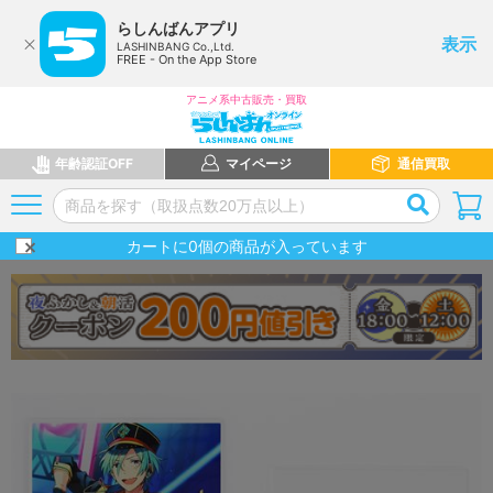
らしんばんアプリ
表示
LASHINBANG Co.,Ltd.
FREE - On the App Store
アニメ系中古販売・買取
年齢認証OFF
マイページ
通信買取
カートに
0
個の商品が入っています