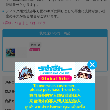
証対象外となります。
ディスク類の読み取り面のキズに関しまして再生に支障が無い程
度のキズがある場合がございます。
※詳細につきましてはコチラ
状態違いの同一商品
A
状態 :
オンライン
690
円 税込
在庫あり
JANコード
4562485683001
商品番号
L05316567
商品カテゴリ
グッズ