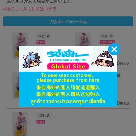
度のキズがある場合がございます。
※詳細につきましてはコチラ
状態違いの同一商品
A
A
状態 :
状態 :
広島店
大阪日本橋店
1,520
1,520
円 税込
円 税込
在庫あり
在庫あり
A
未開封
状態 :
状態 :
京都店２号館
立川店2号館
1,520
1,690
円 税込
円 税込
在庫あり
在庫あり
A
状態 :
所沢店