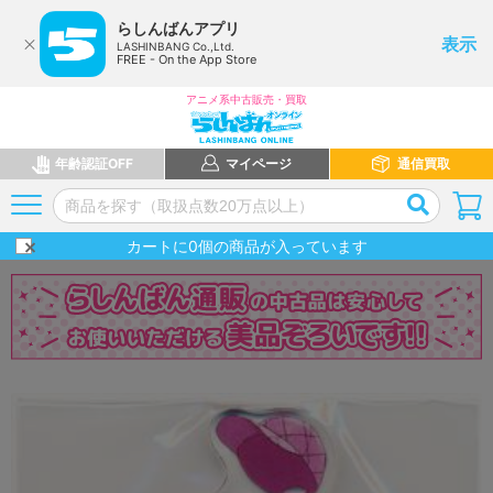
らしんばんアプリ
表示
LASHINBANG Co.,Ltd.
FREE - On the App Store
アニメ系中古販売・買取
年齢認証OFF
マイページ
通信買取
カートに
0
個の商品が入っています