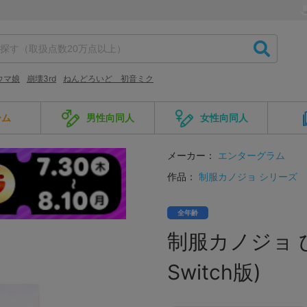
ウマ娘
崩壊3rd
ねんどろいど 初音ミク
ーム
男性向同人
女性向同人
メーカー：
エンターグラム
作品：
制服カノジョ シリーズ
全年齢
制服カノジョ ひま
Switch版)