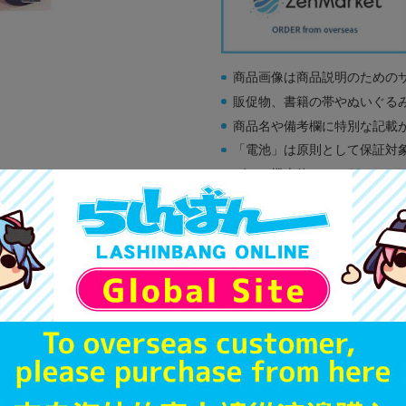
商品画像は商品説明のための
販促物、書籍の帯やぬいぐる
商品名や備考欄に特別な記載
「電池」は原則として保証対
ゲーム機本体には、SDカー
ディスク類の読み取り面のキ
す。
※詳細につきましてはコチラ
B
状態 :
名古屋大須店
8,890
円 税
在庫あり