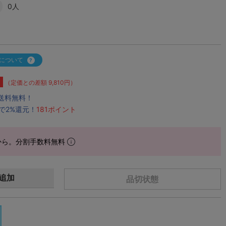
0人
について
（定価との差額 9,810円）
で送料無料！
で2%還元！
181ポイント
から。分割手数料無料
追加
品切状態