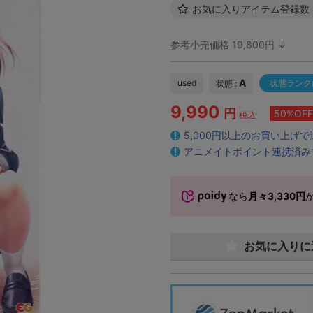
お気に入りアイテム登録数
参考小売価格 19,800円 ↓
A
used
状態ランク
状態 :
9,990
円
50%OFF
税込
5,000円以上のお買い上げ
アニメイトポイント連携済み
なら
月々3,330円
お気に入りに