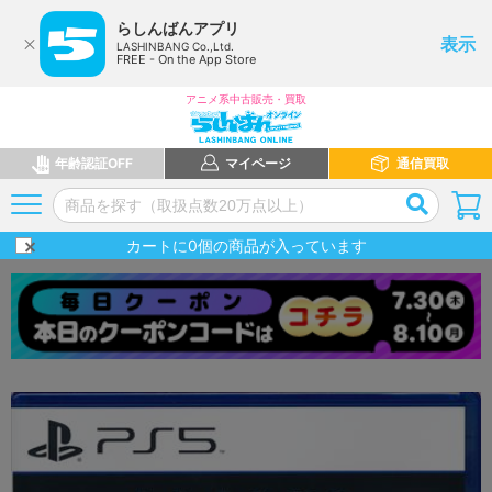
らしんばんアプリ
表示
LASHINBANG Co.,Ltd.
FREE - On the App Store
アニメ系中古販売・買取
年齢認証OFF
マイページ
通信買取
カートに
0
個の商品が入っています