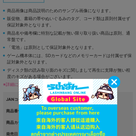
商品画像は商品説明のためのサンプル画像になります。
販促物、書籍の帯やぬいぐるみのタグ、コード類は原則付属せず
保証対象外となります。
商品名や備考欄に特別な記載が無い限り取り扱い商品は原則、通
常盤です。
「電池」は原則として保証対象外となります。
ゲーム機本体には、SDカードなどのメモリーカードは付属せず保
証対象外となります。
ディスク類の読み取り面のキズに関しまして再生に支障が無い程
度のキズがある場合がございます。
※詳細につきましてはコチラ
JANコード
4580694044161
商品番号
L05610765
商品カテゴリ
ゲーム
発売日
2024年01月25日