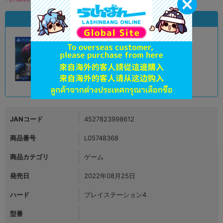
状態違いの同一商品
A
状態 :
オンライン
3,190
円 税込
品切状態
JANコード
4527823998612
商品番号
L05748368
商品カテゴリ
ゲーム
発売日
2022年08月25日
ハード
プレイステーション4
型番