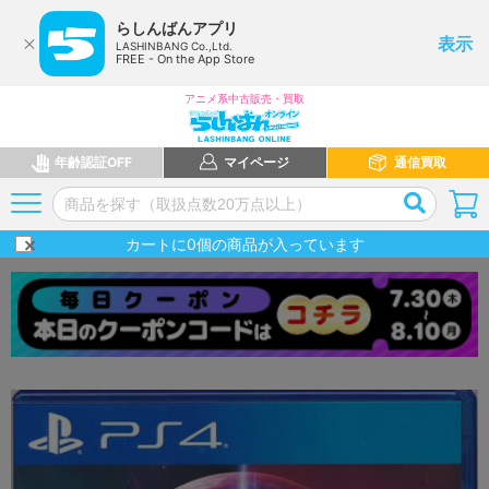
らしんばんアプリ
表示
LASHINBANG Co.,Ltd.
FREE - On the App Store
アニメ系中古販売・買取
年齢認証OFF
マイページ
通信買取
カートに
0
個の商品が入っています