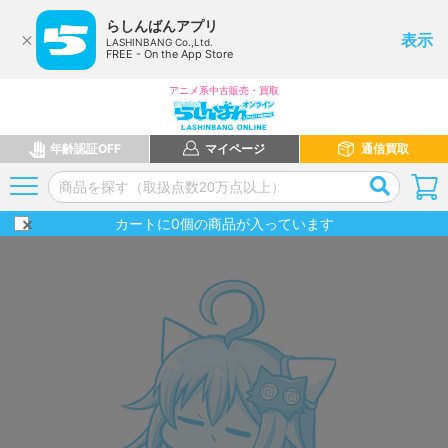
らしんばんアプリ
表示
LASHINBANG Co.,Ltd.
FREE - On the App Store
アニメ系中古販売・買取
年齢認証OFF
マイページ
通信買取
カートに
0
個の商品が入っています