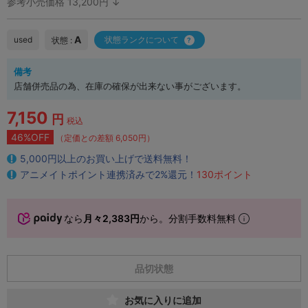
参考小売価格 13,200円 ↓
A
used
状態ランクについて
状態 :
備考
店舗併売品の為、在庫の確保が出来ない事がございます。
7,150
円
税込
46%OFF
（定価との差額 6,050円）
5,000円以上のお買い上げで送料無料！
アニメイトポイント連携済みで2%還元！
130ポイント
なら
月々2,383円
から。分割手数料無料
品切状態
お気に入りに追加