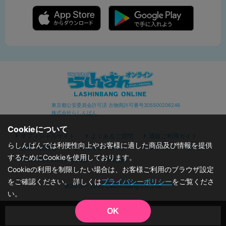
東京都公安委員会許可済 古物商許可番号305500206246
株式会社らしんばん
Cookieについて
オフィシャルサイト
よくあるご質問
通販ご利用ガイド
らしんばんでは利便性向上やお客様に適した商品及び情報を提供
お問い合わせ
セキュリティポリシー
プライバシーポリシー
するためにCookieを使用しております。
特定商取引に関する表記
利用規約
Cookieの利用を制限したい場合は、お客様ご利用のブラウザ設定
をご確認ください。 詳しくは
プライバシーポリシー
をご覧くださ
©2019 - 2026 Lashinbang Co.,Ltd.
い。
OK
品切状態