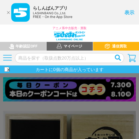
らしんばんアプリ
表示
LASHINBANG Co.,Ltd.
FREE - On the App Store
アニメ系中古販売・買取
年齢認証OFF
マイページ
通信買取
カートに
0
個の商品が入っています