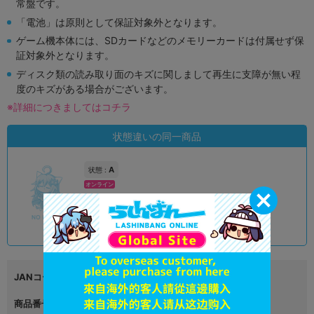
常盤です。
「電池」は原則として保証対象外となります。
ゲーム機本体には、SDカードなどのメモリーカードは付属せず保
証対象外となります。
ディスク類の読み取り面のキズに関しまして再生に支障が無い程
度のキズがある場合がございます。
※詳細につきましてはコチラ
状態違いの同一商品
A
状態 :
オンライン
4,990
円 税込
品切状態
JANコード
4999999999999
商品番号
L05784723