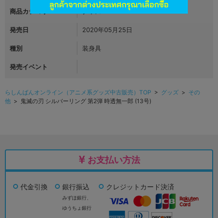
商品カテゴリ
グッズ
発売日
2020年05月25日
種別
装身具
発売イベント
らしんばんオンライン（アニメ系グッズ中古販売）TOP
>
グッズ
>
その
他
> 鬼滅の刃 シルバーリング 第2弾 時透無一郎 (13号)
お支払い方法
代金引換
銀行振込
クレジットカード決済
みずほ銀行、
ゆうちょ銀行