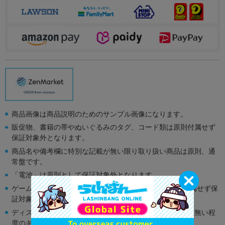
商品画像は商品説明のためのサンプル画像になります。
販促物、書籍の帯やぬいぐるみのタグ、コード類は原則付属せず
保証対象外となります。
商品名や備考欄に特別な記載が無い限り取り扱い商品は原則、通
常盤です。
「電池」は原則として保証対象外となります。
ゲーム機本体には、SDカードなどのメモリーカードは付属せず保
証対象外となります。
ディスク類の読み取り面のキズに関しまして再生に支障が無い程
度のキズがある場合がございます。