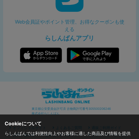
Web会員証やポイント管理、お得なクーポンも使
える
らしんばんアプリ
東京都公安委員会許可済 古物商許可番号305500206246
株式会社らしんばん
Cookieについて
オフィシャルサイト
よくあるご質問
通販ご利用ガイド
らしんばんでは利便性向上やお客様に適した商品及び情報を提供
お問い合わせ
セキュリティポリシー
プライバシーポリシー