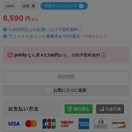
A
used
状態ランクについて
状態 :
6,590
円
税込
5,000円以上のお買い上げで送料無料！
アニメイトポイント連携済みで2%還元！
119ポイント
なら
月々2,196円
から。分割手数料無料
品切状態
お気に入りに追加