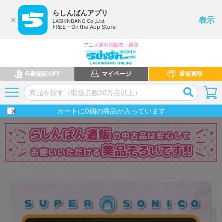
らしんばんアプリ
表示
LASHINBANG Co.,Ltd.
FREE - On the App Store
アニメ系中古販売・買取
年齢認証OFF
マイページ
通信買取
カートに
0
個の商品が入っています