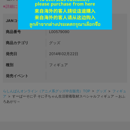
※詳細につきましてはコチラ
JANコード
4999999999999
商品番号
L00579090
商品カテゴリ
グッズ
発売日
2014年02月22日
種別
フィギュア
発売イベント
らしんばんオンライン（アニメ系グッズ中古販売）TOP
>
グッズ
>
フィギュ
ア
> すーぱーそに子 そに子ちゃん生活密着取材スペシャルフィギュア ～おふ
ろあがり～