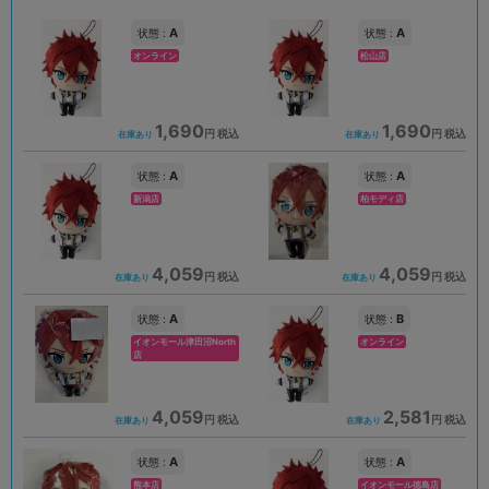
A
A
状態 :
状態 :
オンライン
松山店
1,690
1,690
円 税込
円 税込
在庫あり
在庫あり
A
A
状態 :
状態 :
新潟店
柏モディ店
4,059
4,059
円 税込
円 税込
在庫あり
在庫あり
A
B
状態 :
状態 :
イオンモール津田沼North
オンライン
店
4,059
2,581
円 税込
円 税込
在庫あり
在庫あり
A
A
状態 :
状態 :
熊本店
イオンモール徳島店