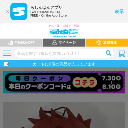
らしんばんアプリ
表示
LASHINBANG Co.,Ltd.
FREE - On the App Store
アニメ系中古販売・買取
年齢認証OFF
マイページ
通信買取
カートに
0
個の商品が入っています