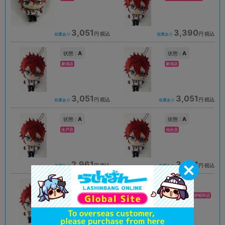
3,051
3,390
円 税込
円 税込
在庫あり
在庫あり
A
A
状態 :
状態 :
新潟店
新潟店
3,051
3,051
円 税込
円 税込
在庫あり
在庫あり
A
A
状態 :
状態 :
水戸店
仙台店
2,961
3,051
円 税込
円 税込
在庫あり
在庫あり
A
A
状態 :
状態 :
イオンモール新利府店
イオンモール甲府昭和店