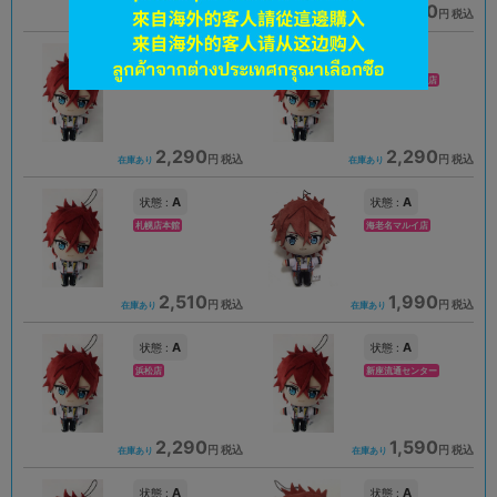
2,510
2,510
円 税込
円 税込
在庫あり
在庫あり
B
A
状態 :
状態 :
イオンモール徳島店
モラージュ菖蒲店
2,290
2,290
円 税込
円 税込
在庫あり
在庫あり
A
A
状態 :
状態 :
札幌店本館
海老名マルイ店
2,510
1,990
円 税込
円 税込
在庫あり
在庫あり
A
A
状態 :
状態 :
浜松店
新座流通センター
2,290
1,590
円 税込
円 税込
在庫あり
在庫あり
A
A
状態 :
状態 :