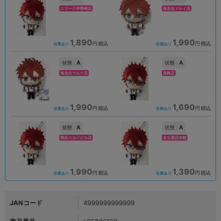
スマーク伊勢崎店
海老名マルイ店
1,890
1,990
円 税込
円 税込
在庫あり
在庫あり
A
A
状態 :
状態 :
海老名マルイ店
高崎店
1,990
1,690
円 税込
円 税込
在庫あり
在庫あり
A
A
状態 :
状態 :
横浜スカイビル店
名古屋店本館
1,990
1,390
円 税込
円 税込
在庫あり
在庫あり
JANコード
4999999999999