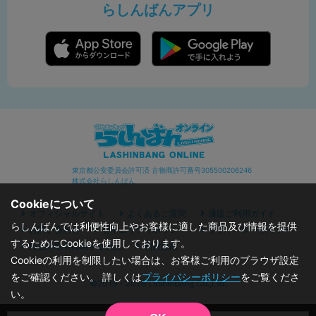
らしんばんアプリ
東京都公安委員会許可済 古物商許可番号305500206246
株式会社らしんばん
Cookieについて
オフィシャルサイト
よくあるご質問
通販ご利用ガイド
らしんばんでは利便性向上やお客様に適した商品及び情報を提供
お問い合わせ
セキュリティポリシー
プライバシーポリシー
するためにCookieを使用しております。
特定商取引に関する表記
利用規約
Cookieの利用を制限したい場合は、お客様ご利用のブラウザ設定
をご確認ください。 詳しくは
プライバシーポリシー
をご覧くださ
©2019 - 2026 Lashinbang Co.,Ltd.
い。