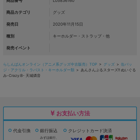
商品番号
L05836160
商品カテゴリ
グッズ
発売日
2020年11月15日
種別
キーホルダー・ストラップ・他
発売イベント
らしんばんオンライン（アニメ系グッズ中古販売）TOP
>
グッズ
>
缶バッ
ジ・アクリル・ラバスト・キーホルダー類
> あんさんぶるスターズ!! ぬいぐる
み-Crazy:B- 天城燐音
お支払い方法
代金引換
銀行振込
クレジットカード決済
みずほ銀行、