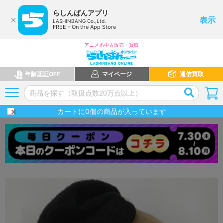
らしんばんアプリ
表示
LASHINBANG Co.,Ltd.
FREE - On the App Store
アニメ系中古販売・買取
年齢認証OFF
マイページ
通信買取
カートに
0
個の商品が入っています