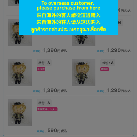
1,584
1,584
円 税込
円 税込
在庫あり
在庫あり
A
未開封
状態 :
状態 :
大宮店
名古屋店本館
1,390
1,290
円 税込
円 税込
在庫あり
在庫あり
A
A
状態 :
状態 :
金沢店
姫路店
1,390
1,290
円 税込
円 税込
在庫あり
在庫あり
A
状態 :
新座流通センター
590
円 税込
在庫あり