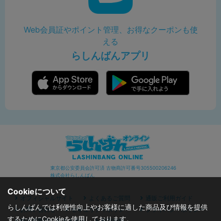
Web会員証やポイント管理、お得なクーポンも使
える
らしんばんアプリ
東京都公安委員会許可済 古物商許可番号305500206246
株式会社らしんばん
Cookieについて
オフィシャルサイト
よくあるご質問
通販ご利用ガイド
らしんばんでは利便性向上やお客様に適した商品及び情報を提供
お問い合わせ
セキュリティポリシー
プライバシーポリシー
するためにCookieを使用しております。
特定商取引に関する表記
利用規約