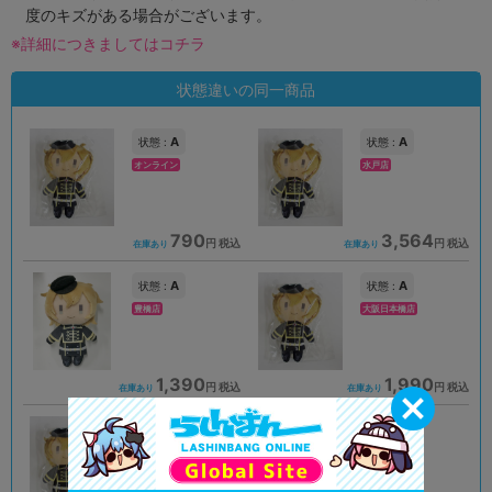
度のキズがある場合がございます。
※詳細につきましてはコチラ
状態違いの同一商品
A
A
状態 :
状態 :
オンライン
水戸店
790
3,564
円 税込
円 税込
在庫あり
在庫あり
A
A
状態 :
状態 :
豊橋店
大阪日本橋店
1,390
1,990
円 税込
円 税込
在庫あり
在庫あり
A
A
状態 :
状態 :
郡山店
岡山店