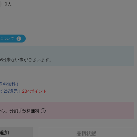
0人
について
が出来ない事がございます。
で送料無料！
で2%還元！
234ポイント
から。分割手数料無料
追加
品切状態