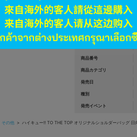
オンライン
6,991
円 税
品切状態
JANコード
商品番号
商品カテゴリ
発売日
種別
発売イベント
>
その他
> ハイキュー!! TO THE TOP オリジナルショルダーバッグ 