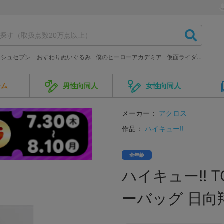
ッシュセブン おすわりぬいぐるみ
僕のヒーローアカデミア
仮面ライダー
ーム
男性向同人
女性向同人
メーカー：
アクロス
作品：
ハイキュー!!
全年齢
ハイキュー!! 
ーバッグ 日向