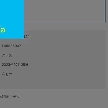
込
4562206468344
L05886007
グッズ
2023年02月25日
布もの
日向翔陽 モデル