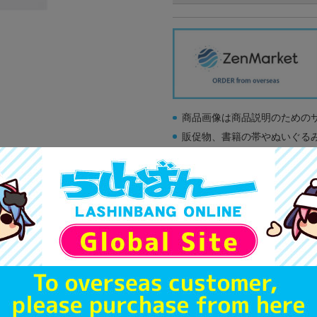
商品画像は商品説明のための
販促物、書籍の帯やぬいぐる
商品名や備考欄に特別な記載
「電池」は原則として保証対
ゲーム機本体には、SDカー
ディスク類の読み取り面のキ
す。
※詳細につきましてはコチラ
A
状態 :