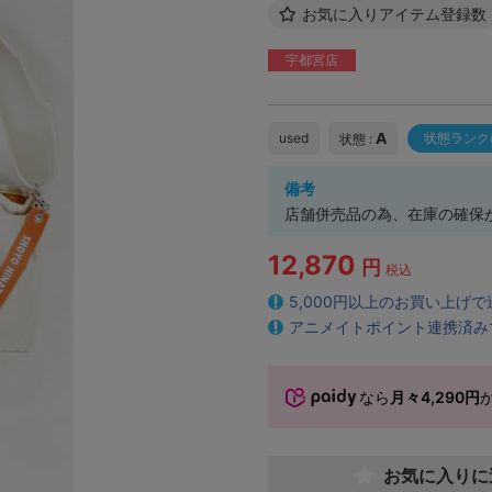
お気に入りアイテム登録数
宇都宮店
A
used
状態ランク
状態 :
備考
店舗併売品の為、在庫の確保
12,870
円
税込
5,000円以上のお買い上げ
アニメイトポイント連携済み
なら
月々4,290円
お気に入りに