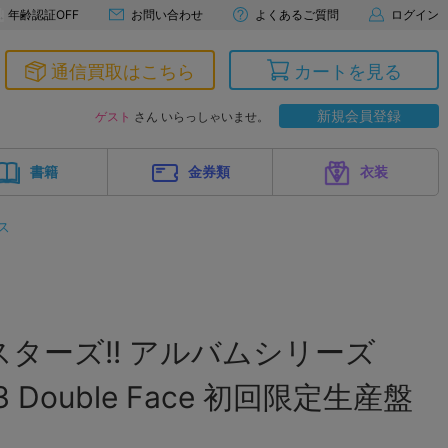
年齢認証OFF
お問い合わせ
よくあるご質問
ログイン
通信買取はこちら
カートを見る
新規会員登録
ゲスト
さん いらっしゃいませ。
書籍
金券類
衣装
ス
ターズ!! アルバムシリーズ
e03 Double Face 初回限定生産盤