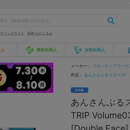
マインクラフト
原神 ちびぐるみ
ーム
男性向同人
女性向同人
メーカー：
フロンティアワーク
作品：
あんさんぶるスターズ!
全年齢
あんさんぶるス
TRIP Volum
[Double Face]