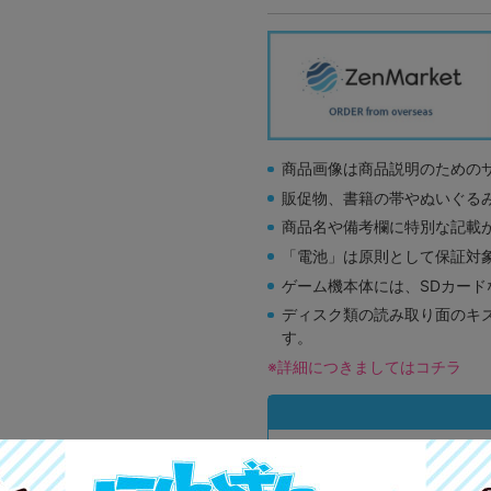
商品画像は商品説明のための
販促物、書籍の帯やぬいぐる
商品名や備考欄に特別な記載
「電池」は原則として保証対
ゲーム機本体には、SDカー
ディスク類の読み取り面のキ
す。
※詳細につきましてはコチラ
A
状態 :
オンライン