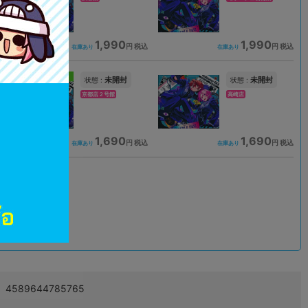
1,990
1,990
込
円 税込
円 税込
在庫あり
在庫あり
新入荷
未開封
未開封
状態 :
状態 :
京都店２号館
高崎店
1,690
1,690
込
円 税込
円 税込
在庫あり
在庫あり
込
4589644785765