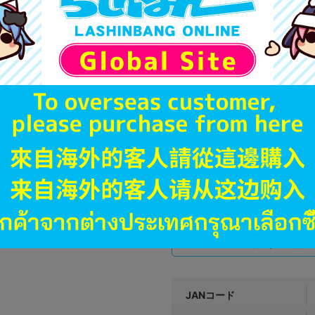
1,990
円 税
在庫あり
A
状態 :
千葉店
1,290
円 税
在庫あり
新入荷
A
状態 :
神戸店
2,790
円 税
在庫あり
JANコード