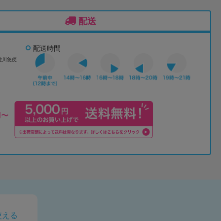
配送
配送時間
佐川急便
使える