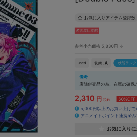
お気に入りアイテム登録数
名古屋店本館
参考小売価格 5,830円 ↓
A
used
状態ランク
状態 :
備考
店舗併売品の為、在庫の確保
2,310
円
60%OFF
税込
5,000円以上のお買い上げ
アニメイトポイント連携済み
お気に入りに