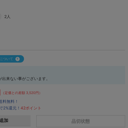
2人
について
が出来ない事がございます。
（定価との差額 3,520円）
で送料無料！
で2%還元！
42ポイント
追加
品切状態