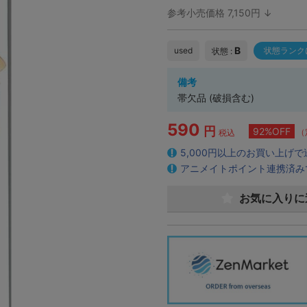
参考小売価格 7,150円 ↓
B
used
状態ランク
状態 :
備考
帯欠品 (破損含む)
590
円
92%OFF
（
税込
5,000円以上のお買い上げ
アニメイトポイント連携済み
お気に入りに