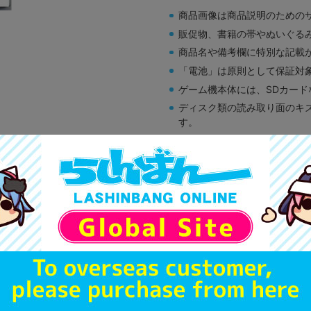
商品画像は商品説明のための
販促物、書籍の帯やぬいぐる
商品名や備考欄に特別な記載
「電池」は原則として保証対
ゲーム機本体には、SDカー
ディスク類の読み取り面のキ
す。
※詳細につきましてはコチラ
A
状態 :
オンライン
1,290
円 税
品切状態