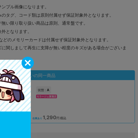
サンプル画像になります。
みのタグ、コード類は原則付属せず保証対象外となります。
が無い限り取り扱い商品は原則、通常盤です。
象外となります。
ドなどのメモリーカードは付属せず保証対象外となります。
ズに関しまして再生に支障が無い程度のキズがある場合がございま
状態違いの同一商品
A
状態 :
モラージュ菖蒲店
1,290
込
円 税込
在庫あり