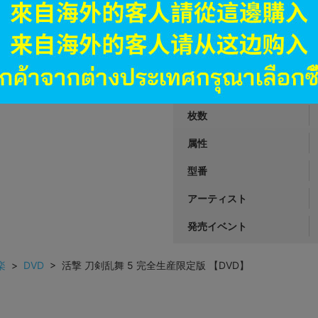
JANコード
商品番号
商品カテゴリ
発売日
枚数
属性
型番
アーティスト
発売イベント
楽
>
DVD
> 活撃 刀剣乱舞 5 完全生産限定版 【DVD】