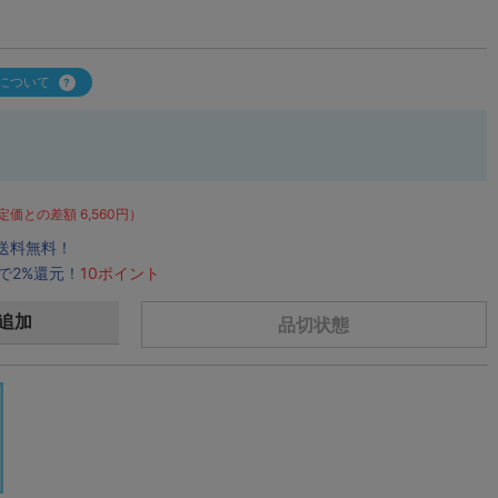
について
定価との差額 6,560円）
で送料無料！
で2%還元！
10ポイント
追加
品切状態