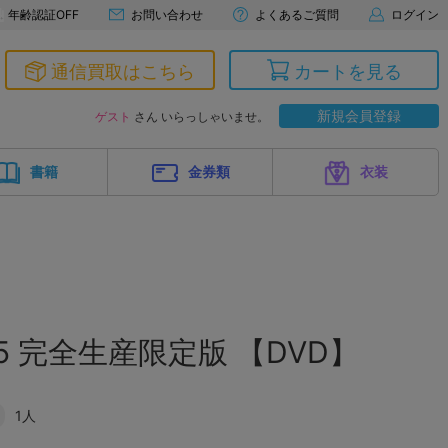
年齢認証OFF
お問い合わせ
よくあるご質問
ログイン
通信買取はこちら
カートを見る
新規会員登録
ゲスト
さん いらっしゃいませ。
書籍
金券類
衣装
5 完全生産限定版 【DVD】
1人