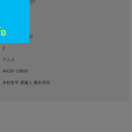
4534530103727
L05901780
映像・音楽
2017年11月22日
2
アニメ
ANZB-13809
木村良平 濱健人 榎木淳弥