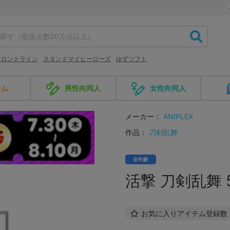
フロントライン
スタンドマイヒーローズ
ゆずソフト
ーム
男性向同人
女性向同人
メーカー：
ANIPLEX
作品：
刀剣乱舞
全年齢
活撃 刀剣乱舞 
お気に入りアイテム登録数