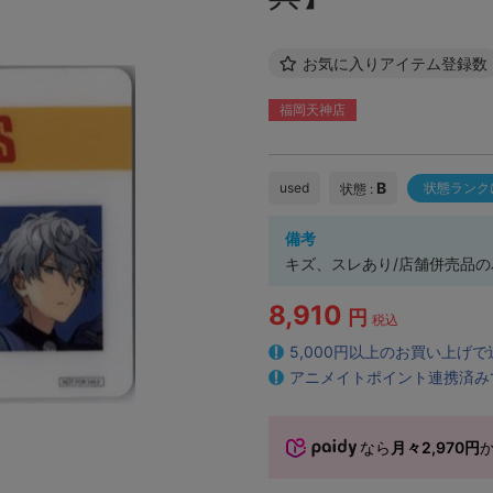
お気に入りアイテム登録数
福岡天神店
B
used
状態ランク
状態 :
備考
キズ、スレあり/店舗併売品
8,910
円
税込
5,000円以上のお買い上げ
アニメイトポイント連携済み
なら
月々2,970円