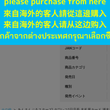
A
状態 :
オンライン
7,390
円 税
品切状態
JANコード
商品番号
商品カテゴリ
発売日
種別
発売イベント
>
その他
> あんさんぶるスターズ! タワレコ1日店長 名札風カード 瀬名