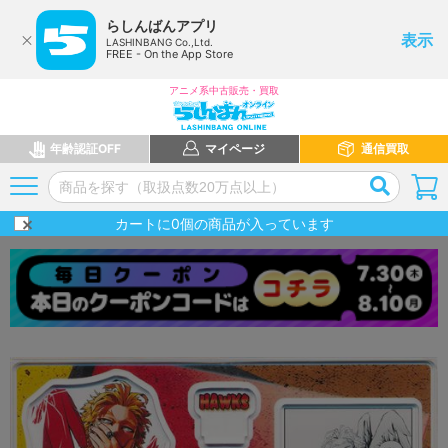
らしんばんアプリ
表示
LASHINBANG Co.,Ltd.
FREE - On the App Store
アニメ系中古販売・買取
年齢認証OFF
マイページ
通信買取
カートに
0
個の商品が入っています