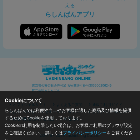
える
らしんばんアプリ
東京都公安委員会許可済 古物商許可番号305500206246
株式会社らしんばん
Cookieについて
オフィシャルサイト
よくあるご質問
通販ご利用ガイド
らしんばんでは利便性向上やお客様に適した商品及び情報を提供
お問い合わせ
セキュリティポリシー
プライバシーポリシー
するためにCookieを使用しております。
特定商取引に関する表記
利用規約
Cookieの利用を制限したい場合は、お客様ご利用のブラウザ設定
をご確認ください。 詳しくは
プライバシーポリシー
をご覧くださ
©2019 - 2026 Lashinbang Co.,Ltd.