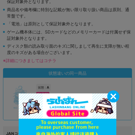
保証対象外となります。
商品名や備考欄に特別な記載が無い限り取り扱い商品は原則、通
常盤です。
「電池」は原則として保証対象外となります。
ゲーム機本体には、SDカードなどのメモリーカードは付属せず保
証対象外となります。
ディスク類の読み取り面のキズに関しまして再生に支障が無い程
度のキズがある場合がございます。
※詳細につきましてはコチラ
状態違いの同一商品
A
状態 :
オンライン
1,990
円 税込
品切状態
JANコード
4530430400065