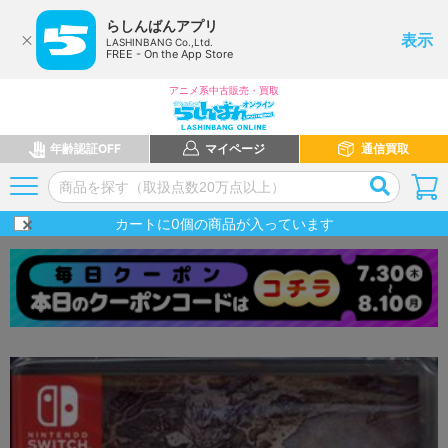
らしんばんアプリ
表示
LASHINBANG Co.,Ltd.
FREE - On the App Store
アニメ系中古販売・買取
年齢認証OFF
マイページ
通信買取
カートに
0
個の商品が入っています