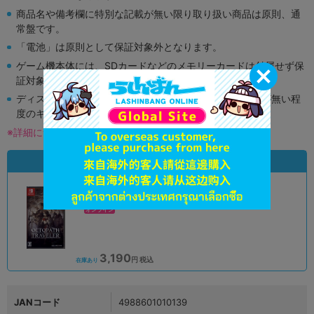
商品名や備考欄に特別な記載が無い限り取り扱い商品は原則、通
常盤です。
「電池」は原則として保証対象外となります。
ゲーム機本体には、SDカードなどのメモリーカードは付属せず保
証対象外となります。
ディスク類の読み取り面のキズに関しまして再生に支障が無い程
度のキズがある場合がございます。
※詳細につきましてはコチラ
状態違いの同一商品
A
状態 :
オンライン
3,190
円 税込
在庫あり
JANコード
4988601010139