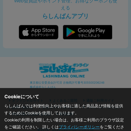
Web会員証やポイント管理、お得なクーポンも使
える
らしんばんアプリ
東京都公安委員会許可済 古物商許可番号305500206246
株式会社らしんばん
Cookieについて
オフィシャルサイト
よくあるご質問
通販ご利用ガイド
らしんばんでは利便性向上やお客様に適した商品及び情報を提供
お問い合わせ
セキュリティポリシー
プライバシーポリシー
するためにCookieを使用しております。
特定商取引に関する表記
利用規約
Cookieの利用を制限したい場合は、お客様ご利用のブラウザ設定
をご確認ください。 詳しくは
プライバシーポリシー
をご覧くださ
©2019 - 2026 Lashinbang Co.,Ltd.