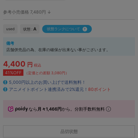
参考小売価格 7,480円 ↓
A
used
状態ランクについて
状態 :
備考
店舗併売品の為、在庫の確保が出来ない事がございます。
4,400
円
税込
41%OFF
（定価との差額 3,080円）
5,000円以上のお買い上げで送料無料！
アニメイトポイント連携済みで2%還元！
80ポイント
なら
月々1,466円
から。分割手数料無料
品切状態