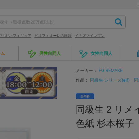
リオン フィギュア
ピオフィオーレの晩鐘
イナズマイレブン
ーム
男性向同人
女性向同人
メーカー：
FG REMAKE
作品：
同級生 シリーズ(elf)
同
全年齢
同級生 2 リ
色紙 杉本桜子