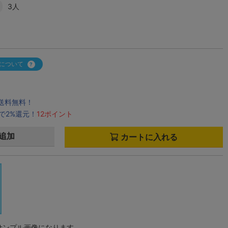
3人
について
で送料無料！
で2%還元！
12ポイント
追加
カートに入れる
サンプル画像になります。