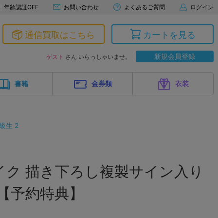
年齢認証OFF
お問い合わせ
よくあるご質問
ログイン
通信買取はこちら
カートを見る
新規会員登録
ゲスト
さん いらっしゃいませ。
書籍
金券類
衣装
級生 2
メイク 描き下ろし複製サイン入り
 【予約特典】