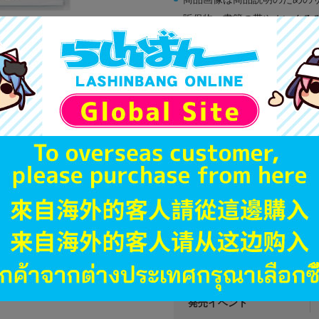
販促物、書籍の帯やぬいぐる
商品名や備考欄に特別な記載
「電池」は原則として保証対
ゲーム機本体には、SDカー
ディスク類の読み取り面のキ
す。
※詳細につきましてはコチラ
JANコード
商品番号
商品カテゴリ
発売日
種別
発売イベント