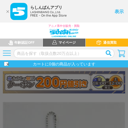
らしんばんアプリ
表示
LASHINBANG Co.,Ltd.
FREE - On the App Store
アニメ系中古販売・買取
年齢認証OFF
マイページ
通信買取
カートに
0
個の商品が入っています