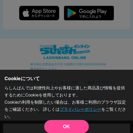
東京都公安委員会許可済 古物商許可番号305500206246
株式会社らしんばん
Cookieについて
オフィシャルサイト
よくあるご質問
通販ご利用ガイド
らしんばんでは利便性向上やお客様に適した商品及び情報を提供
お問い合わせ
セキュリティポリシー
プライバシーポリシー
するためにCookieを使用しております。
特定商取引に関する表記
利用規約
Cookieの利用を制限したい場合は、お客様ご利用のブラウザ設定
をご確認ください。 詳しくは
プライバシーポリシー
をご覧くださ
©2019 - 2026 Lashinbang Co.,Ltd.
い。
OK
品切状態